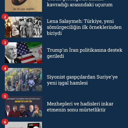
kavradığı arasındaki uçurum
2
Lena Salaymeh: Türkiye, yeni
sömürgeciliğin ilk örneklerinden
biriydi
3
Trump'ın İran politikasına destek
geriledi
4
Siyonist gaspçılardan Suriye'ye
yeni işgal hamlesi
5
Mezhepleri ve hadisleri inkar
etmenin sonu mürtetliktir
6