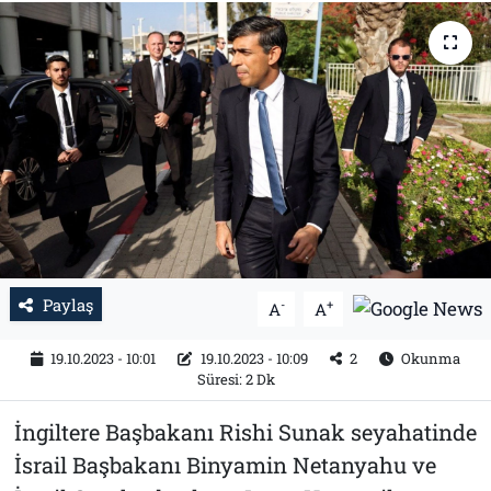
Tarih
İletişim
Künye
Paylaş
-
+
A
A
19.10.2023 - 10:01
19.10.2023 - 10:09
2
Okunma
Süresi: 2 Dk
İngiltere Başbakanı Rishi Sunak seyahatinde
İsrail Başbakanı Binyamin Netanyahu ve