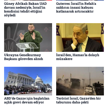
Güney Afrikalı Bakan UAD
Guterres: İsrail’in Refah’a
davası nedeniyle, İsrail'in
saldırısı insani kabusu
kendisini tehdit ettiğini
katlanarak artıracaktır
söyledi
Ukrayna Genelkurmay
İsrail'den, Hamas'la dolaylı
Başkanı görevden alındı
müzakere
ABD'de Gazze için başlatılan
Terörist İsrail, Gazze'den bir
açlık grevi devam ediyor
taburunu daha çekti