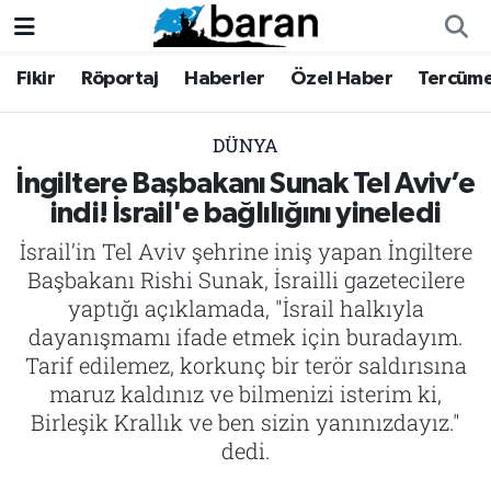
Fikir
Röportaj
Haberler
Özel Haber
Tercüm
Fikir
Fikir
Nöbetçi Eczaneler
Röportaj
Röportaj
Hava Durumu
DÜNYA
İngiltere Başbakanı Sunak Tel Aviv’e
Haberler
Haberler
Trafik Durumu
indi! İsrail'e bağlılığını yineledi
İsrail’in Tel Aviv şehrine iniş yapan İngiltere
Özel Haber
Özel Haber
Süper Lig Puan Durumu ve Fikstür
Başbakanı Rishi Sunak, İsrailli gazetecilere
Tercüme
Tercüme
Tüm Manşetler
yaptığı açıklamada, "İsrail halkıyla
dayanışmamı ifade etmek için buradayım.
İktibas
İktibas
Son Dakika Haberleri
Tarif edilemez, korkunç bir terör saldırısına
maruz kaldınız ve bilmenizi isterim ki,
Büyük Doğu-İbda
Büyük Doğu-İbda
Haber Arşivi
Birleşik Krallık ve ben sizin yanınızdayız."
dedi.
Dergi
Dergi