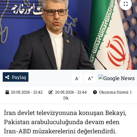
Tarih
İletişim
Künye
Paylaş
-
+
A
A
20.05.2026 - 21:42
20.05.2026 - 21:44
Okunma Süresi: 1
Dk
İran devlet televizyonuna konuşan Bekayi,
Pakistan arabuluculuğunda devam eden
İran-ABD müzakerelerini değerlendirdi.