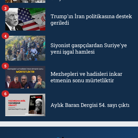
3
Trump'ın İran politikasına destek
geriledi
4
Siyonist gaspçılardan Suriye'ye
yeni işgal hamlesi
5
Mezhepleri ve hadisleri inkar
etmenin sonu mürtetliktir
6
Aylık Baran Dergisi 54. sayı çıktı