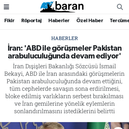
Fikir
Röportaj
Haberler
Özel Haber
Tercüm
Fikir
Fikir
Nöbetçi Eczaneler
Röportaj
Röportaj
Hava Durumu
HABERLER
İran: 'ABD ile görüşmeler Pakistan
Haberler
Haberler
Trafik Durumu
arabuluculuğunda devam ediyor'
İran Dışişleri Bakanlığı Sözcüsü İsmail
Özel Haber
Özel Haber
Süper Lig Puan Durumu ve Fikstür
Bekayi, ABD ile İran arasındaki görüşmelerin
Tercüme
Tercüme
Tüm Manşetler
Pakistan arabuluculuğunda devam ettiğini,
tüm cephelerde savaşın sona erdirilmesi,
İktibas
İktibas
Son Dakika Haberleri
bloke edilmiş varlıkların serbest bırakılması
ve İran gemilerine yönelik eylemlerin
Büyük Doğu-İbda
Büyük Doğu-İbda
Haber Arşivi
sonlandırılmasını istediklerini belirtti
Dergi
Dergi