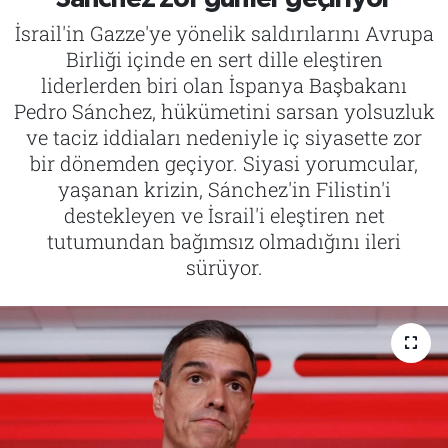
İsrail'in Gazze'ye yönelik saldırılarını Avrupa
Tarih
İletişim
Birliği içinde en sert dille eleştiren
liderlerden biri olan İspanya Başbakanı
Künye
Pedro Sánchez, hükümetini sarsan yolsuzluk
ve taciz iddiaları nedeniyle iç siyasette zor
bir dönemden geçiyor. Siyasi yorumcular,
yaşanan krizin, Sánchez'in Filistin'i
destekleyen ve İsrail'i eleştiren net
tutumundan bağımsız olmadığını ileri
sürüyor.