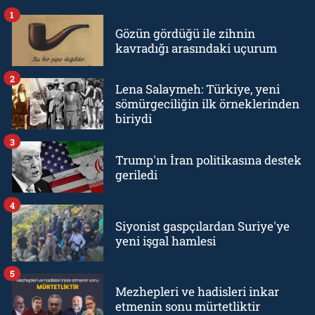
1
Gözün gördüğü ile zihnin
kavradığı arasındaki uçurum
2
Lena Salaymeh: Türkiye, yeni
sömürgeciliğin ilk örneklerinden
biriydi
3
Trump'ın İran politikasına destek
geriledi
4
Siyonist gaspçılardan Suriye'ye
yeni işgal hamlesi
5
Mezhepleri ve hadisleri inkar
etmenin sonu mürtetliktir