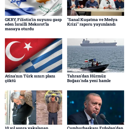
GKRY, Filistin’in suyunu gasp
"Sanal Kuşatma ve Medya
eden İsrailli Mekorot’la
Krizi" raporu yayımlandı
masaya oturdu
Atina'nın Türk sınırı planı
Tahran'dan Hürmüz
çöktü
Boğazı'nda yeni hamle
10 yıl sonra yakalanan
Cumhurbaşkanı Erdoğan'dan