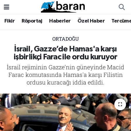
Fikir
Röportaj
Haberler
Özel Haber
Tercüm
Fikir
Fikir
Nöbetçi Eczaneler
Röportaj
Röportaj
Hava Durumu
ORTADOĞU
İsrail, Gazze’de Hamas'a karşı
Haberler
Haberler
Trafik Durumu
işbirlikçi Farac ile ordu kuruyor
İsrail rejiminin Gazze’nin güneyinde Macid
Özel Haber
Özel Haber
Süper Lig Puan Durumu ve Fikstür
Farac komutasında Hamas'a karşı Filistin
Tercüme
Tercüme
Tüm Manşetler
ordusu kuracağı iddia edildi.
İktibas
İktibas
Son Dakika Haberleri
Büyük Doğu-İbda
Büyük Doğu-İbda
Haber Arşivi
Dergi
Dergi