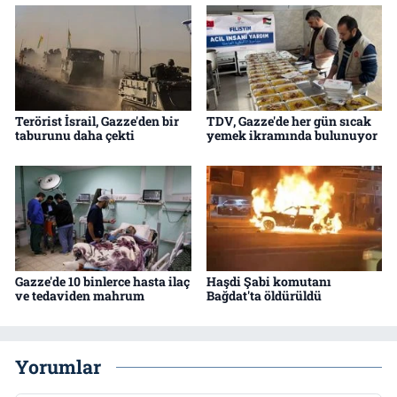
Terörist İsrail, Gazze'den bir
TDV, Gazze'de her gün sıcak
taburunu daha çekti
yemek ikramında bulunuyor
Gazze'de 10 binlerce hasta ilaç
Haşdi Şabi komutanı
ve tedaviden mahrum
Bağdat'ta öldürüldü
Yorumlar