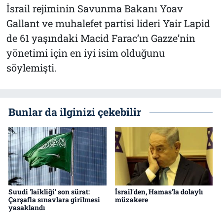
İsrail rejiminin Savunma Bakanı Yoav
Gallant ve muhalefet partisi lideri Yair Lapid
de 61 yaşındaki Macid Farac’ın Gazze’nin
yönetimi için en iyi isim olduğunu
söylemişti.
Bunlar da ilginizi çekebilir
Suudi 'laikliği' son sürat:
İsrail'den, Hamas'la dolaylı
Çarşafla sınavlara girilmesi
müzakere
yasaklandı