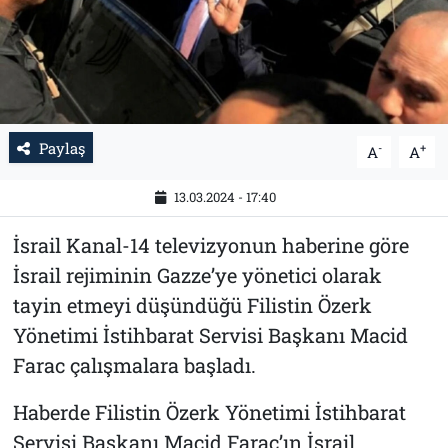
Tarih
İletişim
Künye
Paylaş
-
+
A
A
13.03.2024 - 17:40
İsrail Kanal-14 televizyonun haberine göre
İsrail rejiminin Gazze’ye yönetici olarak
tayin etmeyi düşündüğü Filistin Özerk
Yönetimi İstihbarat Servisi Başkanı Macid
Farac çalışmalara başladı.
Haberde Filistin Özerk Yönetimi İstihbarat
Servisi Başkanı Macid Farac’ın İsrail