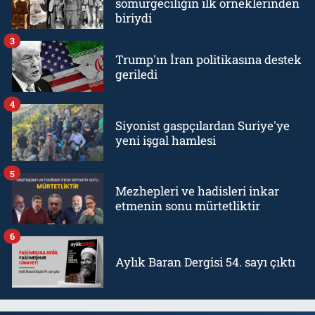
sömürgeciliğin ilk örneklerinden
biriydi
3
Trump'ın İran politikasına destek
geriledi
4
Siyonist gaspçılardan Suriye'ye
yeni işgal hamlesi
5
Mezhepleri ve hadisleri inkar
etmenin sonu mürtetliktir
6
Aylık Baran Dergisi 54. sayı çıktı