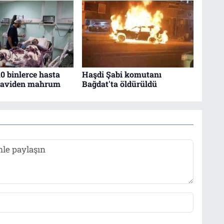
0 binlerce hasta
Haşdi Şabi komutanı
edaviden mahrum
Bağdat'ta öldürüldü