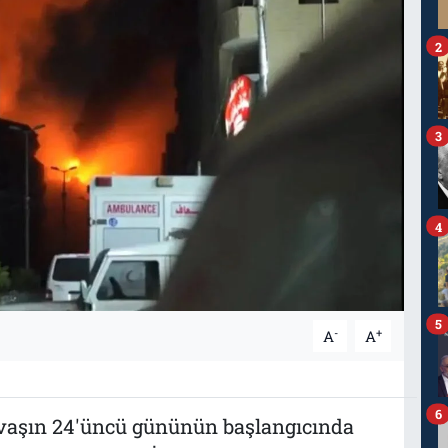
2
3
4
5
-
+
A
A
6
savaşın 24'üncü gününün başlangıcında