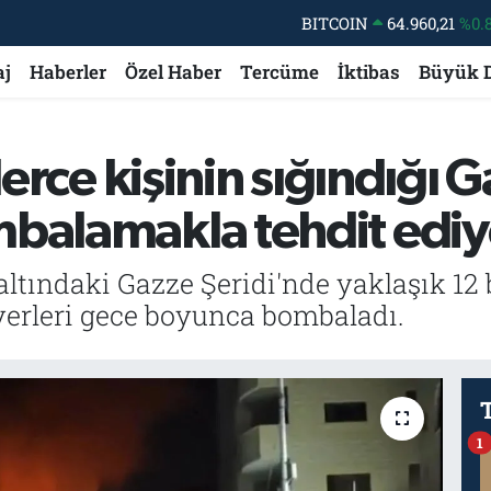
BITCOIN
64.960,21
%0.
DOLAR
47,7436
%0.
aj
Haberler
Özel Haber
Tercüme
İktibas
Büyük 
EURO
55,2510
%0.
STERLİN
64,4811
%0.
nlerce kişinin sığındığı
GRAM ALTIN
6660.55
%0.
mbalamakla tehdit ediy
BİST100
13.779
%-
 altındaki Gazze Şeridi'nde yaklaşık 12
yerleri gece boyunca bombaladı.
1