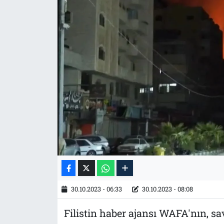
Tarih
İletişim
Künye
30.10.2023 - 06:33
30.10.2023 - 08:08
Filistin haber ajansı WAFA'nın, 