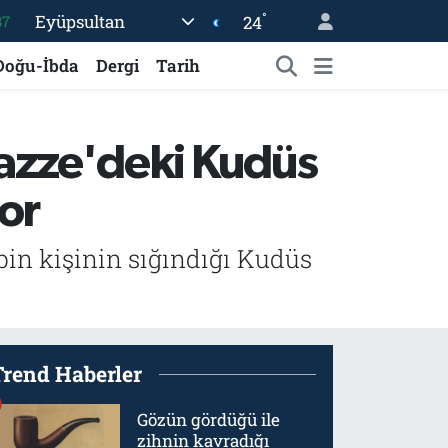
°
Eyüpsultan
87
24
18
Doğu-İbda
Dergi
Tarih
32
38
 Gazze'deki Kudüs
03
or
14
 bin kişinin sığındığı Kudüs
Trend Haberler
Gözün gördüğü ile
zihnin kavradığı