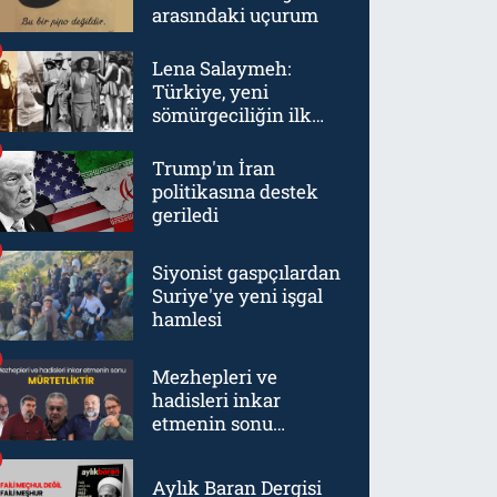
arasındaki uçurum
Lena Salaymeh:
Türkiye, yeni
sömürgeciliğin ilk
örneklerinden biriydi
Trump'ın İran
politikasına destek
geriledi
Siyonist gaspçılardan
Suriye'ye yeni işgal
hamlesi
Mezhepleri ve
hadisleri inkar
etmenin sonu
mürtetliktir
Aylık Baran Dergisi