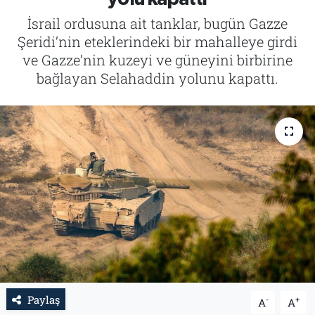
İsrail ordusuna ait tanklar, bugün Gazze
Tarih
İletişim
Şeridi’nin eteklerindeki bir mahalleye girdi
ve Gazze’nin kuzeyi ve güneyini birbirine
Künye
bağlayan Selahaddin yolunu kapattı.
Paylaş
-
+
A
A