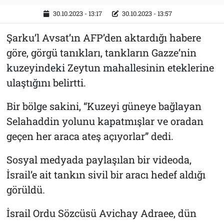
30.10.2023 - 13:17
30.10.2023 - 13:57
Şarku’l Avsat’ın AFP’den aktardığı habere
göre, görgü tanıkları, tankların Gazze’nin
kuzeyindeki Zeytun mahallesinin eteklerine
ulaştığını belirtti.
Bir bölge sakini, “Kuzeyi güneye bağlayan
Selahaddin yolunu kapatmışlar ve oradan
geçen her araca ateş açıyorlar” dedi.
Sosyal medyada paylaşılan bir videoda,
İsrail’e ait tankın sivil bir aracı hedef aldığı
görüldü.
İsrail Ordu Sözcüsü Avichay Adraee, dün