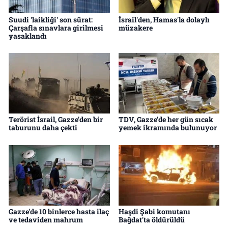
Suudi 'laikliği' son sürat:
İsrail'den, Hamas'la dolaylı
Çarşafla sınavlara girilmesi
müzakere
yasaklandı
Terörist İsrail, Gazze'den bir
TDV, Gazze'de her gün sıcak
taburunu daha çekti
yemek ikramında bulunuyor
Gazze'de 10 binlerce hasta ilaç
Haşdi Şabi komutanı
ve tedaviden mahrum
Bağdat'ta öldürüldü