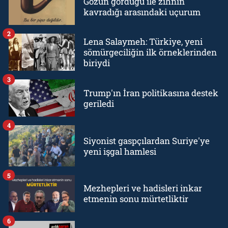
Gözün gördüğü ile zihnin
kavradığı arasındaki uçurum
2
Lena Salaymeh: Türkiye, yeni
sömürgeciliğin ilk örneklerinden
biriydi
3
Trump'ın İran politikasına destek
geriledi
4
Siyonist gaspçılardan Suriye'ye
yeni işgal hamlesi
5
Mezhepleri ve hadisleri inkar
etmenin sonu mürtetliktir
6