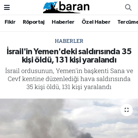
Fikir
Röportaj
Haberler
Özel Haber
Tercüm
Fikir
Fikir
Nöbetçi Eczaneler
Röportaj
Röportaj
Hava Durumu
HABERLER
İsrail'in Yemen'deki saldırısında 35
Haberler
Haberler
Trafik Durumu
kişi öldü, 131 kişi yaralandı
İsrail ordusunun, Yemen'in başkenti Sana ve
Özel Haber
Özel Haber
Süper Lig Puan Durumu ve Fikstür
Cevf kentine düzenlediği hava saldırısında
Tercüme
Tercüme
Tüm Manşetler
35 kişi öldü, 131 kişi yaralandı
İktibas
İktibas
Son Dakika Haberleri
Büyük Doğu-İbda
Büyük Doğu-İbda
Haber Arşivi
Dergi
Dergi