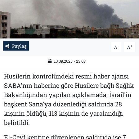
Tarih
İletişim
Künye
Paylaş
-
+
A
A
10.09.2025 - 23:08
Husilerin kontrolündeki resmi haber ajansı
SABA'nın haberine göre Husilere bağlı Sağlık
Bakanlığından yapılan açıklamada, İsrail'in
başkent Sana'ya düzenlediği saldırıda 28
kişinin öldüğü, 113 kişinin de yaralandığı
belirtildi.
El-Cevf kentine düzenlenen saldırıda ise 7