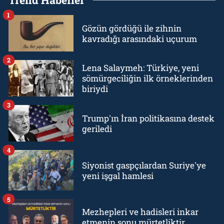
Trend Haberler
1
Gözün gördüğü ile zihnin
kavradığı arasındaki uçurum
2
Lena Salaymeh: Türkiye, yeni
sömürgeciliğin ilk örneklerinden
biriydi
3
Trump'ın İran politikasına destek
geriledi
4
Siyonist gaspçılardan Suriye'ye
yeni işgal hamlesi
5
Mezhepleri ve hadisleri inkar
etmenin sonu mürtetliktir