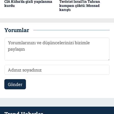
CIA Küba'da gizli yapılanma
Terörist İsrail'in Tahran
kurdu
kumpası çöktü: Mossad
karıştı
Yorumlar
Gönder