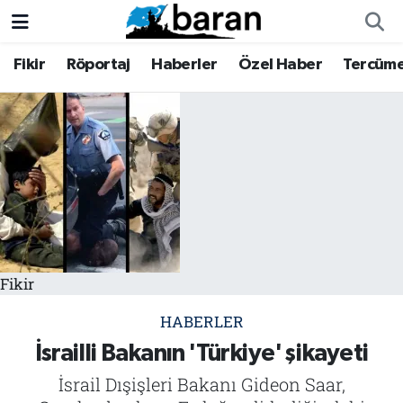
Fikir
Röportaj
Haberler
Özel Haber
Tercüm
Fikir
Fikir
Nöbetçi Eczaneler
Röportaj
Röportaj
Hava Durumu
Haberler
Haberler
Trafik Durumu
Özel Haber
Özel Haber
Süper Lig Puan Durumu ve Fikstür
Tercüme
Tercüme
Tüm Manşetler
Fikir
İktibas
İktibas
Son Dakika Haberleri
HABERLER
Büyük Doğu-İbda
Büyük Doğu-İbda
Haber Arşivi
İsrailli Bakanın 'Türkiye' şikayeti
İsrail Dışişleri Bakanı Gideon Saar,
Dergi
Dergi