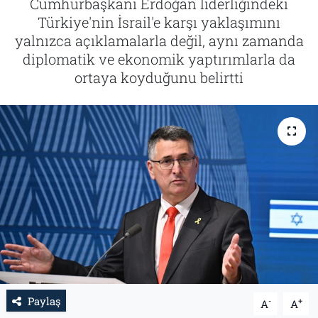
Cumhurbaşkanı Erdoğan liderliğindeki
Türkiye'nin İsrail'e karşı yaklaşımını
Tarih
İletişim
yalnızca açıklamalarla değil, aynı zamanda
diplomatik ve ekonomik yaptırımlarla da
Künye
ortaya koyduğunu belirtti
Paylaş
-
+
A
A