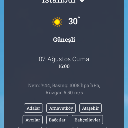
Tarih
İletişim
°
30
Künye
Güneşli
07 Ağustos Cuma
16:00
Nem: %44, Basınç: 1008 hpa hPa,
Rüzgar: 5.50 m/s
Adalar
Arnavutköy
Ataşehir
Avcılar
Bağcılar
Bahçelievler