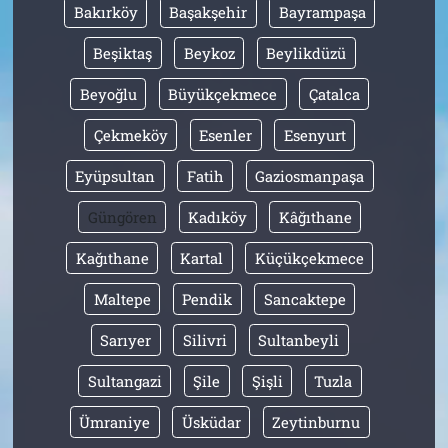
Bakırköy
Başakşehir
Bayrampaşa
Beşiktaş
Beykoz
Beylikdüzü
Beyoğlu
Büyükçekmece
Çatalca
Çekmeköy
Esenler
Esenyurt
Eyüpsultan
Fatih
Gaziosmanpaşa
Güngören
Kadıköy
Kâğıthane
Kağıthane
Kartal
Küçükçekmece
Maltepe
Pendik
Sancaktepe
Sarıyer
Silivri
Sultanbeyli
Sultangazi
Şile
Şişli
Tuzla
Ümraniye
Üsküdar
Zeytinburnu