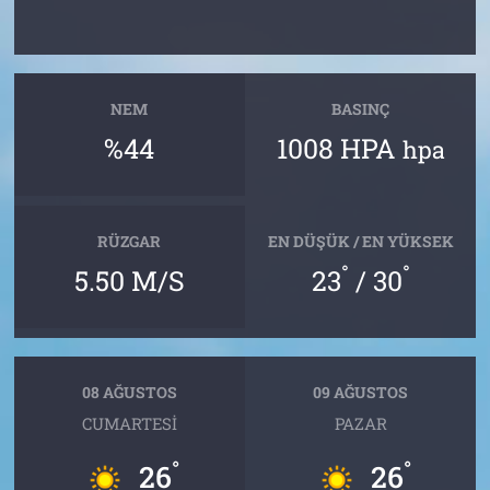
NEM
BASINÇ
%44
1008 HPA
hpa
RÜZGAR
EN DÜŞÜK / EN YÜKSEK
°
°
5.50 M/S
23
/ 30
08 AĞUSTOS
09 AĞUSTOS
CUMARTESI
PAZAR
°
°
26
26