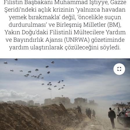
Filistin Başbakanı Muhammad Iştiyye, Gazze
Şeridi’ndeki açlık krizinin ‘yalnızca havadan
Tarih
İletişim
yemek bırakmakla’ değil, ‘öncelikle suçun
durdurulması’ ve Birleşmiş Milletler (BM),
Künye
Yakın Doğu’daki Filistinli Mültecilere Yardım
ve Bayındırlık Ajansı (UNRWA) gözetiminde
yardım ulaştırılarak çözüleceğini söyledi.