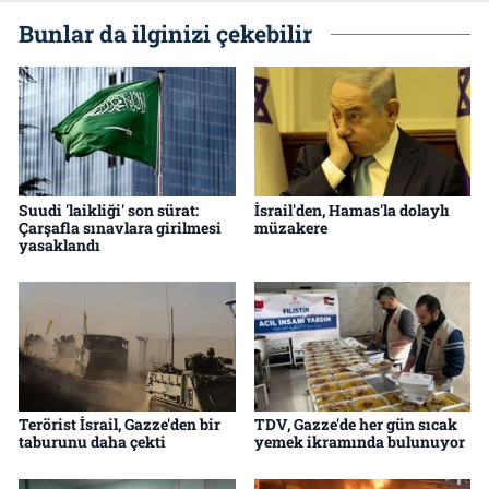
Bunlar da ilginizi çekebilir
Suudi 'laikliği' son sürat:
İsrail'den, Hamas'la dolaylı
Çarşafla sınavlara girilmesi
müzakere
yasaklandı
Terörist İsrail, Gazze'den bir
TDV, Gazze'de her gün sıcak
taburunu daha çekti
yemek ikramında bulunuyor