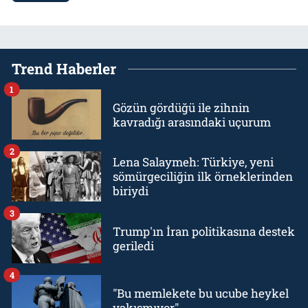
Trend Haberler
1
Gözün gördüğü ile zihnin
kavradığı arasındaki uçurum
2
Lena Salaymeh: Türkiye, yeni
sömürgeciliğin ilk örneklerinden
biriydi
3
Trump'ın İran politikasına destek
geriledi
4
"Bu memlekete bu ucube heykel
yakışmıyor"