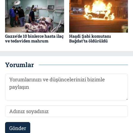
Gazze'de 10 binlerce hasta ilaç
Haşdi Şabi komutanı
ve tedaviden mahrum
Bağdat'ta öldürüldü
Yorumlar
Gönder