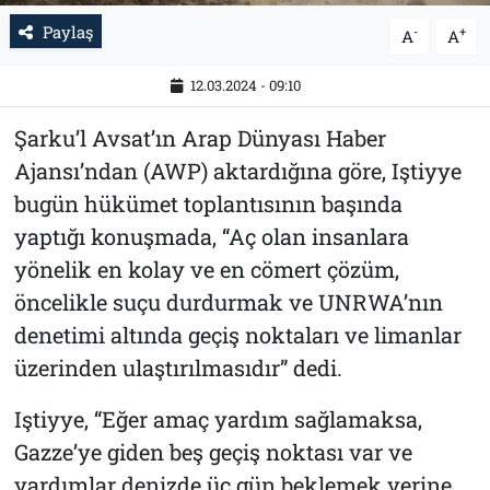
Paylaş
-
+
A
A
12.03.2024 - 09:10
Şarku’l Avsat’ın Arap Dünyası Haber
Ajansı’ndan (AWP) aktardığına göre, Iştiyye
bugün hükümet toplantısının başında
yaptığı konuşmada, “Aç olan insanlara
yönelik en kolay ve en cömert çözüm,
öncelikle suçu durdurmak ve UNRWA’nın
denetimi altında geçiş noktaları ve limanlar
üzerinden ulaştırılmasıdır” dedi.
Iştiyye, “Eğer amaç yardım sağlamaksa,
Gazze’ye giden beş geçiş noktası var ve
yardımlar denizde üç gün beklemek yerine