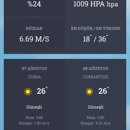
%24
1009 HPA
hpa
RÜZGAR
EN DÜŞÜK / EN YÜKSEK
°
°
6.69 M/S
18
/ 36
07 AĞUSTOS
08 AĞUSTOS
CUMA
CUMARTESI
°
°
26
26
Güneşli
Güneşli
Nem: %56
Nem: %50
Rüzgar: 7.89 m/s
Rüzgar: 9.31 m/s