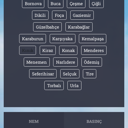
Bornova
Buca
Çeşme
Çiğli
Dikili
Foça
Gaziemir
Güzelbahçe
Karabağlar
Karaburun
Karşıyaka
Kemalpaşa
Kınık
Kiraz
Konak
Menderes
Menemen
Narlıdere
Ödemiş
Seferihisar
Selçuk
Tire
Torbalı
Urla
NEM
BASINÇ