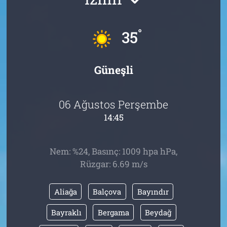
Tarih
İletişim
°
35
Künye
Güneşli
06 Ağustos Perşembe
14:45
Nem: %24, Basınç: 1009 hpa hPa,
Rüzgar: 6.69 m/s
Aliağa
Balçova
Bayındır
Bayraklı
Bergama
Beydağ