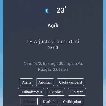
°
23
Tarih
İletişim
Künye
Açık
08 Ağustos Cumartesi
23:00
Nem: %72, Basınç: 1005 hpa hPa,
Rüzgar: 2.61 m/s
Afşin
Andırın
Çağlayancerit
Dulkadiroğlu
Ekinözü
Elbistan
Göksun
Nurhak
Onikişubat