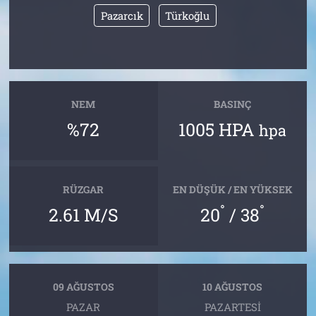
Pazarcık
Türkoğlu
NEM
BASINÇ
%72
1005 HPA
hpa
RÜZGAR
EN DÜŞÜK / EN YÜKSEK
°
°
2.61 M/S
20
/ 38
09 AĞUSTOS
10 AĞUSTOS
PAZAR
PAZARTESI