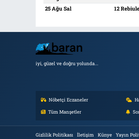
25 Ağu Sal
12 Rebiul
iyi, güzel ve doğru yolunda...
Nöbetçi Eczaneler
H
Tüm Manşetler
So
Gizlilik Politikası
İletişim
Künye
Yayın Poli