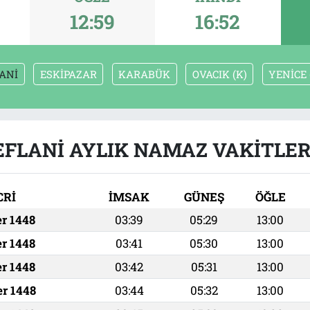
12:59
16:52
ANİ
ESKİPAZAR
KARABÜK
OVACIK (K)
YENİCE 
EFLANİ AYLIK NAMAZ VAKITLER
CRİ
İMSAK
GÜNEŞ
ÖĞLE
er 1448
03:39
05:29
13:00
er 1448
03:41
05:30
13:00
er 1448
03:42
05:31
13:00
er 1448
03:44
05:32
13:00