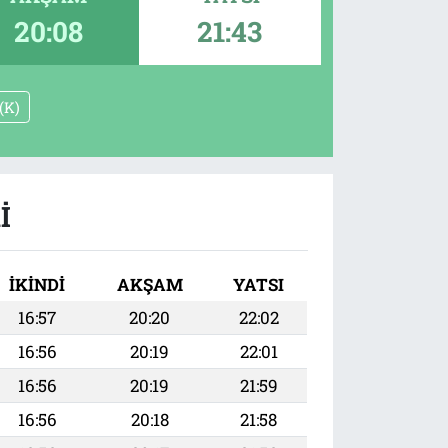
20:08
21:43
(K)
I
İKINDI
AKŞAM
YATSI
16:57
20:20
22:02
16:56
20:19
22:01
16:56
20:19
21:59
16:56
20:18
21:58