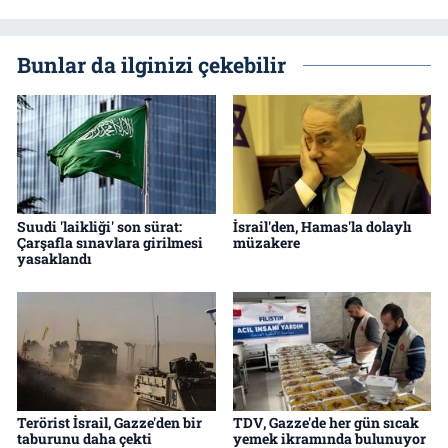
Bunlar da ilginizi çekebilir
Suudi 'laikliği' son sürat:
İsrail'den, Hamas'la dolaylı
Çarşafla sınavlara girilmesi
müzakere
yasaklandı
Terörist İsrail, Gazze'den bir
TDV, Gazze'de her gün sıcak
taburunu daha çekti
yemek ikramında bulunuyor