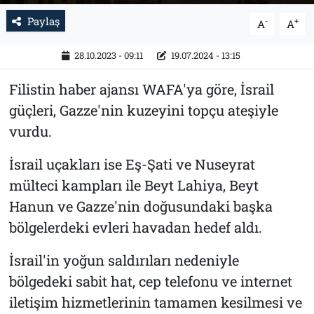
Paylaş
-
+
A
A
28.10.2023 - 09:11
19.07.2024 - 13:15
Filistin haber ajansı WAFA'ya göre, İsrail
güçleri, Gazze'nin kuzeyini topçu ateşiyle
vurdu.
İsrail uçakları ise Eş-Şati ve Nuseyrat
mülteci kampları ile Beyt Lahiya, Beyt
Hanun ve Gazze'nin doğusundaki başka
bölgelerdeki evleri havadan hedef aldı.
İsrail'in yoğun saldırıları nedeniyle
bölgedeki sabit hat, cep telefonu ve internet
iletişim hizmetlerinin tamamen kesilmesi ve