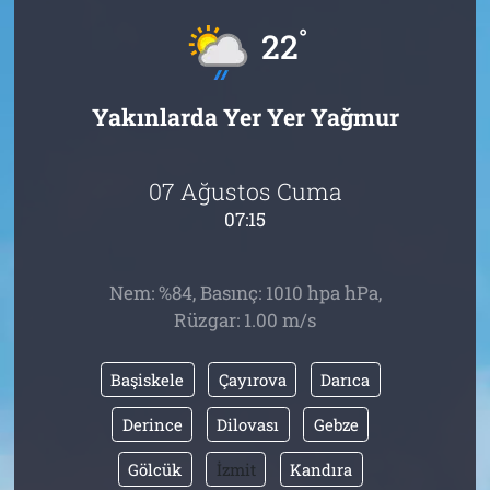
°
22
Tarih
İletişim
Künye
Yakınlarda Yer Yer Yağmur
07 Ağustos Cuma
07:15
Nem: %84, Basınç: 1010 hpa hPa,
Rüzgar: 1.00 m/s
Başiskele
Çayırova
Darıca
Derince
Dilovası
Gebze
Gölcük
İzmit
Kandıra