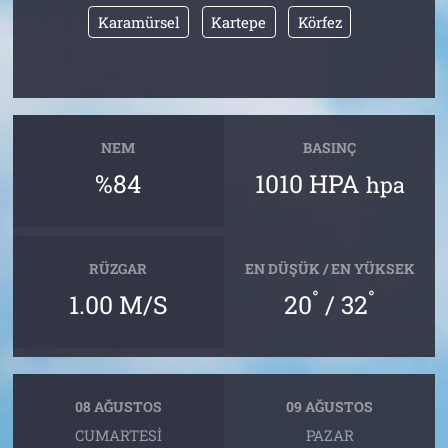
Karamürsel
Kartepe
Körfez
NEM
BASINÇ
%84
1010 HPA
hpa
RÜZGAR
EN DÜŞÜK / EN YÜKSEK
°
°
1.00 M/S
20
/ 32
08 AĞUSTOS
09 AĞUSTOS
CUMARTESI
PAZAR