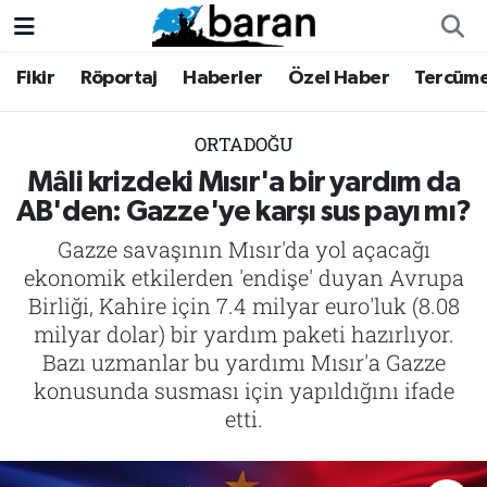
Fikir
Röportaj
Haberler
Özel Haber
Tercüm
Fikir
Fikir
Nöbetçi Eczaneler
Röportaj
Röportaj
Hava Durumu
ORTADOĞU
Mâli krizdeki Mısır'a bir yardım da
Haberler
Haberler
Trafik Durumu
AB'den: Gazze'ye karşı sus payı mı?
Gazze savaşının Mısır'da yol açacağı
Özel Haber
Özel Haber
Süper Lig Puan Durumu ve Fikstür
ekonomik etkilerden 'endişe' duyan Avrupa
Tercüme
Tercüme
Tüm Manşetler
Birliği, Kahire için 7.4 milyar euro'luk (8.08
milyar dolar) bir yardım paketi hazırlıyor.
İktibas
İktibas
Son Dakika Haberleri
Bazı uzmanlar bu yardımı Mısır'a Gazze
konusunda susması için yapıldığını ifade
Büyük Doğu-İbda
Büyük Doğu-İbda
Haber Arşivi
etti.
Dergi
Dergi