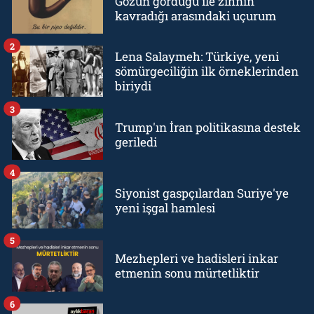
Gözün gördüğü ile zihnin
kavradığı arasındaki uçurum
2
Lena Salaymeh: Türkiye, yeni
sömürgeciliğin ilk örneklerinden
biriydi
3
Trump'ın İran politikasına destek
geriledi
4
Siyonist gaspçılardan Suriye'ye
yeni işgal hamlesi
5
Mezhepleri ve hadisleri inkar
etmenin sonu mürtetliktir
6