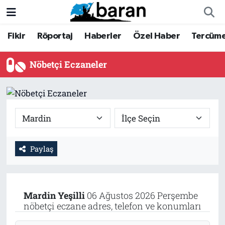
Fikir
Röportaj
Haberler
Özel Haber
Tercüm
Fikir
Fikir
Nöbetçi Eczaneler
Röportaj
Röportaj
Hava Durumu
Nöbetçi Eczaneler
Haberler
Haberler
Trafik Durumu
Özel Haber
Özel Haber
Süper Lig Puan Durumu ve Fikstür
Tercüme
Tercüme
Tüm Manşetler
Paylaş
İktibas
İktibas
Son Dakika Haberleri
Büyük Doğu-İbda
Büyük Doğu-İbda
Haber Arşivi
Mardin
Yeşilli
06 Ağustos 2026 Perşembe
nöbetçi eczane adres, telefon ve konumları
Dergi
Dergi