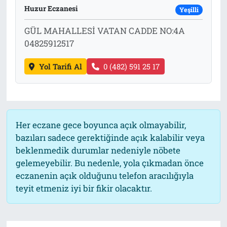
Huzur Eczanesi
Yeşilli
Tarih
İletişim
GÜL MAHALLESİ VATAN CADDE NO:4A
04825912517
Künye
Yol Tarifi Al
0 (482) 591 25 17
Her eczane gece boyunca açık olmayabilir,
bazıları sadece gerektiğinde açık kalabilir veya
beklenmedik durumlar nedeniyle nöbete
gelemeyebilir. Bu nedenle, yola çıkmadan önce
eczanenin açık olduğunu telefon aracılığıyla
teyit etmeniz iyi bir fikir olacaktır.