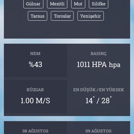
Gülnar
Mezitli
Mut
Silifke
Tarsus
Toroslar
Yenişehir
NEM
BASINÇ
%43
1011 HPA
hpa
RÜZGAR
EN DÜŞÜK / EN YÜKSEK
°
°
1.00 M/S
14
/ 28
08 AĞUSTOS
09 AĞUSTOS