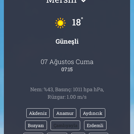
Tarih
İletişim
°
18
Künye
Güneşli
07 Ağustos Cuma
07:15
Nem: %43, Basınç: 1011 hpa hPa,
Rüzgar: 1.00 m/s
Akdeniz
Anamur
Aydıncık
Bozyazı
Çamlıyayla
Erdemli