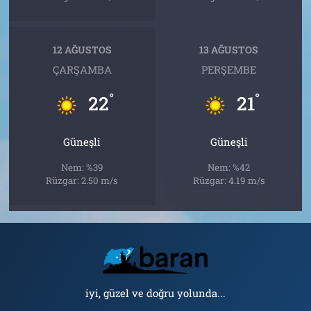
12 AĞUSTOS
13 AĞUSTOS
ÇARŞAMBA
PERŞEMBE
°
°
22
21
Güneşli
Güneşli
Nem: %39
Nem: %42
Rüzgar: 2.50 m/s
Rüzgar: 4.19 m/s
iyi, güzel ve doğru yolunda...