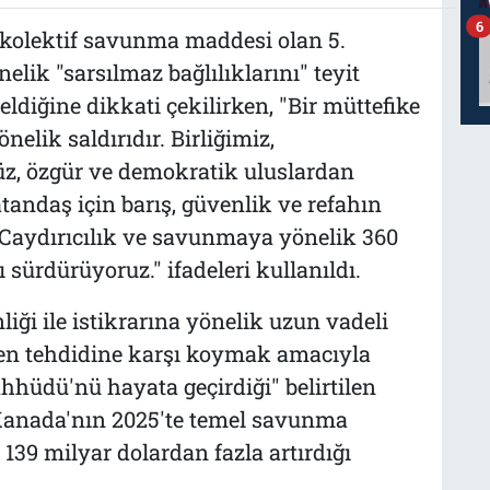
6
 kolektif savunma maddesi olan 5.
lik "sarsılmaz bağlılıklarını" teyit
ldiğine dikkati çekilirken, "Bir müttefike
nelik saldırıdır. Birliğimiz,
z, özgür ve demokratik uluslardan
atandaş için barış, güvenlik ve refahın
Caydırıcılık ve savunmaya yönelik 360
sürdürüyoruz." ifadeleri kullanıldı.
ği ile istikrarına yönelik uzun vadeli
en tehdidine karşı koymak amacıyla
hüdü'nü hayata geçirdiği" belirtilen
e Kanada'nın 2025'te temel savunma
 139 milyar dolardan fazla artırdığı