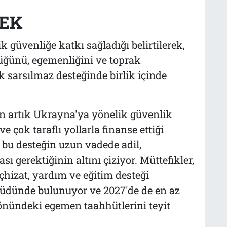
TEK
k güvenliğe katkı sağladığı belirtilerek,
üğünü, egemenliğini ve toprak
sarsılmaz desteğinde birlik içinde
n artık Ukrayna'ya yönelik güvenlik
 çok taraflı yollarla finanse ettiği
, bu desteğin uzun vadede adil,
sı gerektiğinin altını çiziyor. Müttefikler,
eçhizat, yardım ve eğitim desteği
üdünde bulunuyor ve 2027'de de en az
önündeki egemen taahhütlerini teyit