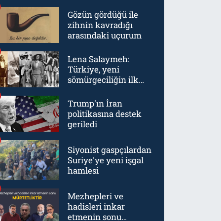
Gözün gördüğü ile
zihnin kavradığı
arasındaki uçurum
Lena Salaymeh:
Türkiye, yeni
sömürgeciliğin ilk
örneklerinden biriydi
Trump'ın İran
politikasına destek
geriledi
Siyonist gaspçılardan
Suriye'ye yeni işgal
hamlesi
Mezhepleri ve
hadisleri inkar
etmenin sonu