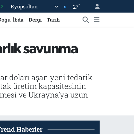
°
Eyüpsultan
27
17
27
Doğu-İbda
Dergi
Tarih
35
59
arlık savunma
19
.2
ar doları aşan yeni tedarik
tak üretim kapasitesinin
rilmesi ve Ukrayna’ya uzun
Trend Haberler