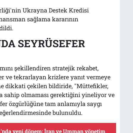
rliği'nin Ukrayna Destek Kredisi
 finansman sağlama kararının
ildi.
NDA SEYRÜSEFER
mını şekillendiren stratejik rekabet,
tler ve tekrarlayan krizlere yanıt vermeye
ikkati çekilen bildiride, "Müttefikler,
a sahip olmaması gerektiğini yineliyor ve
fer özgürlüğüne tam anlamıyla saygı
değerlendirmesinde bulunuldu.
'nda yeni dönem: İran ve Umman yönetim