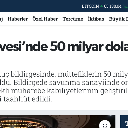
DOLAR
47,7106
%0.
EURO
55,1652
%0.
aj
Haberler
Özel Haber
Tercüme
İktibas
Büyük 
STERLİN
64,4046
%0.
GRAM ALTIN
6648.99
%2.
esi’nde 50 milyar dol
BİST100
13.773
%-
BITCOIN
65.130,04
%1
ç bildirgesinde, müttefiklerin 50 mily
du. Bildirgede savunma sanayiinde or
ekli muharebe kabiliyetlerinin gelişti
 taahhüt edildi.