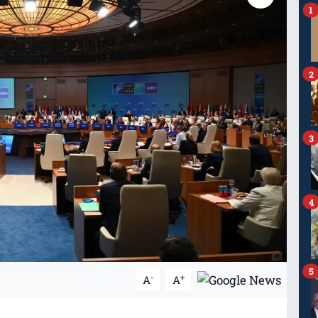
1
2
3
4
5
-
+
A
A