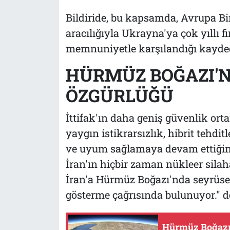
Bildiride, bu kapsamda, Avrupa Bi
aracılığıyla Ukrayna'ya çok yıllı
memnuniyetle karşılandığı kayded
HÜRMÜZ BOĞAZI'
ÖZGÜRLÜĞÜ
İttifak'ın daha geniş güvenlik orta
yaygın istikrarsızlık, hibrit tehdi
ve uyum sağlamaya devam ettiğine d
İran'ın hiçbir zaman nükleer silah
İran'a Hürmüz Boğazı'nda seyrüse
gösterme çağrısında bulunuyor." 
Hürmüz Boğazı