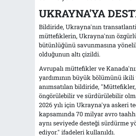
UKRAYNA'YA DES
Bildiride, Ukrayna'nın transatlanti
müttefiklerin, Ukrayna'nın özgürl
bütünlüğünü savunmasına yönelik 
olduğunun altı çizildi.
Avrupalı müttefikler ve Kanada'nı
yardımının büyük bölümünü ikili ve
anımsatılan bildiride, "Müttefikler
öngörülebilir ve sürdürülebilir olma
2026 yılı için Ukrayna'ya askeri t
kapsamında 70 milyar avro taahh
aynı seviyede desteği sürdürme y
ediyor." ifadeleri kullanıldı.