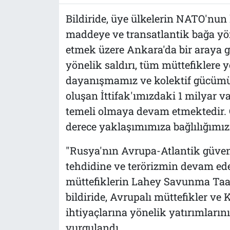
Bildiride, üye ülkelerin NATO'nun
maddeye ve transatlantik bağa yöne
etmek üzere Ankara'da bir araya ge
yönelik saldırı, tüm müttefiklere yö
dayanışmamız ve kolektif gücümü
oluşan İttifak'ımızdaki 1 milyar v
temeli olmaya devam etmektedir. 
derece yaklaşımımıza bağlılığımızı 
"Rusya'nın Avrupa-Atlantik güvenli
tehdidine ve terörizmin devam ed
müttefiklerin Lahey Savunma Taah
bildiride, Avrupalı müttefikler v
ihtiyaçlarına yönelik yatırımlarını
vurgulandı.