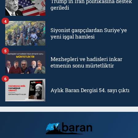
Trump'ın İran politikasına destek
geriledi
4
Siyonist gaspçılardan Suriye'ye
yeni işgal hamlesi
5
Mezhepleri ve hadisleri inkar
etmenin sonu mürtetliktir
6
Aylık Baran Dergisi 54. sayı çıktı