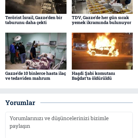
Terörist İsrail, Gazze'den bir
TDV, Gazze'de her gün sıcak
taburunu daha çekti
yemek ikramında bulunuyor
Gazze'de 10 binlerce hasta ilaç
Haşdi Şabi komutanı
ve tedaviden mahrum
Bağdat'ta öldürüldü
Yorumlar