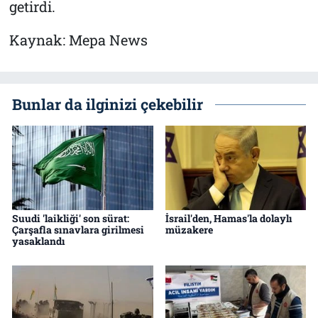
getirdi.
Kaynak: Mepa News
Bunlar da ilginizi çekebilir
Suudi 'laikliği' son sürat:
İsrail'den, Hamas'la dolaylı
Çarşafla sınavlara girilmesi
müzakere
yasaklandı