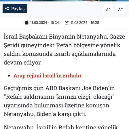
Paylaş
-
+
A
A
11.03.2024 - 16:24
11.03.2024 - 16:28
İsrail Başbakanı Binyamin Netanyahu, Gazze
Şeridi güneyindeki Refah bölgesine yönelik
saldırı konusunda ısrarlı açıklamalarında
devam ediyor.
Arap rejimi İsrail’in zırhıdır
Geçtiğimiz gün ABD Başkanı Joe Biden'in
"Refah saldırısının 'kırmızı çizgi' olacağı"
uyarısında bulunması üzerine konuşan
Netanyahu, Biden'a karşı çıktı.
Netanyahu, İsrail'in Refah kentine yönelik