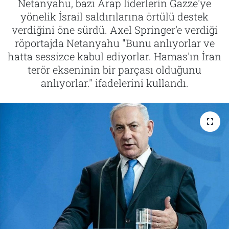
Netanyahu, bazı Arap liderlerin Gazze'ye
yönelik İsrail saldırılarına örtülü destek
Tarih
İletişim
verdiğini öne sürdü. Axel Springer'e verdiği
röportajda Netanyahu "Bunu anlıyorlar ve
Künye
hatta sessizce kabul ediyorlar. Hamas'ın İran
terör ekseninin bir parçası olduğunu
anlıyorlar." ifadelerini kullandı.