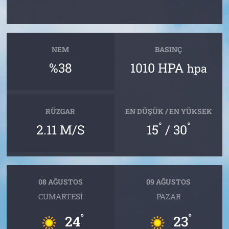
NEM
BASINÇ
%38
1010 HPA
hpa
RÜZGAR
EN DÜŞÜK / EN YÜKSEK
°
°
2.11 M/S
15
/ 30
08 AĞUSTOS
09 AĞUSTOS
CUMARTESI
PAZAR
°
°
24
23