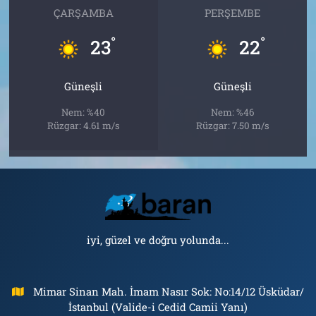
ÇARŞAMBA
PERŞEMBE
°
°
23
22
Güneşli
Güneşli
Nem: %40
Nem: %46
Rüzgar: 4.61 m/s
Rüzgar: 7.50 m/s
iyi, güzel ve doğru yolunda...
Mimar Sinan Mah. İmam Nasır Sok: No:14/12 Üsküdar/
İstanbul (Valide-i Cedid Camii Yanı)