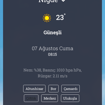
Tarih
İletişim
°
23
Künye
Güneşli
07 Ağustos Cuma
08:15
Nem: %38, Basınç: 1010 hpa hPa,
Rüzgar: 2.11 m/s
Altunhisar
Bor
Çamardı
Çiftlik
Merkez
Ulukışla