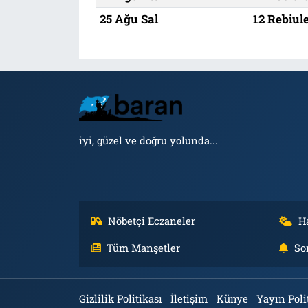
25 Ağu Sal
12 Rebiul
iyi, güzel ve doğru yolunda...
Nöbetçi Eczaneler
H
Tüm Manşetler
So
Gizlilik Politikası
İletişim
Künye
Yayın Poli