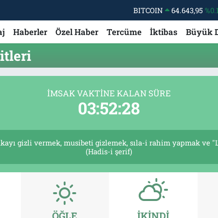
BITCOIN
64.643,95
%0.
DOLAR
47,6704
aj
Haberler
Özel Haber
Tercüme
İktibas
Büyük 
EURO
55,0406
%-0.
tleri
STERLİN
64,2143
GRAM ALTIN
6500.87
%0.
İMSAK VAKTINE KALAN SÜRE
BİST100
13.799
%
03:52:27
kayı gizli vermek, musibeti gizlemek, sıla-i rahim yapmak ve "L
(Hadis-i şerif)
ÖĞLE
İKINDI