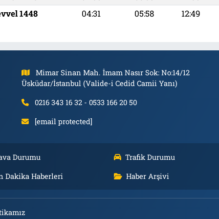
evvel 1448
04:31
05:58
12:49
Mimar Sinan Mah. İmam Nasır Sok: No:14/12
Üsküdar/İstanbul (Valide-i Cedid Camii Yanı)
0216 343 16 32 - 0533 166 20 50
[email protected]
ava Durumu
Trafik Durumu
n Dakika Haberleri
Haber Arşivi
tikamız