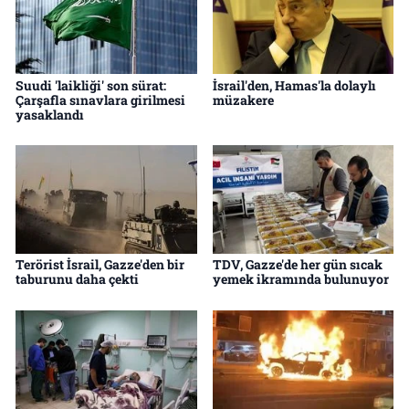
Suudi 'laikliği' son sürat:
İsrail'den, Hamas'la dolaylı
Çarşafla sınavlara girilmesi
müzakere
yasaklandı
Terörist İsrail, Gazze'den bir
TDV, Gazze'de her gün sıcak
taburunu daha çekti
yemek ikramında bulunuyor