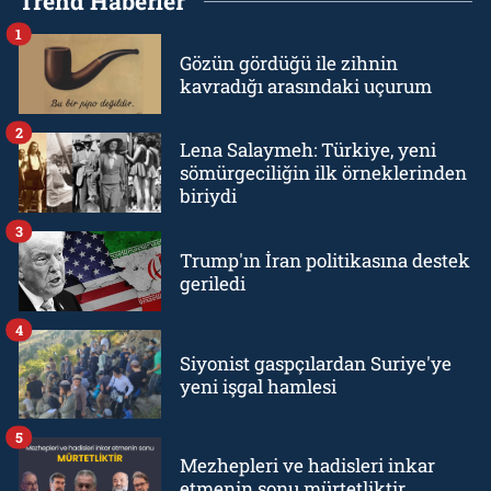
Trend Haberler
1
Gözün gördüğü ile zihnin
kavradığı arasındaki uçurum
2
Lena Salaymeh: Türkiye, yeni
sömürgeciliğin ilk örneklerinden
biriydi
3
Trump'ın İran politikasına destek
geriledi
4
Siyonist gaspçılardan Suriye'ye
yeni işgal hamlesi
5
Mezhepleri ve hadisleri inkar
etmenin sonu mürtetliktir