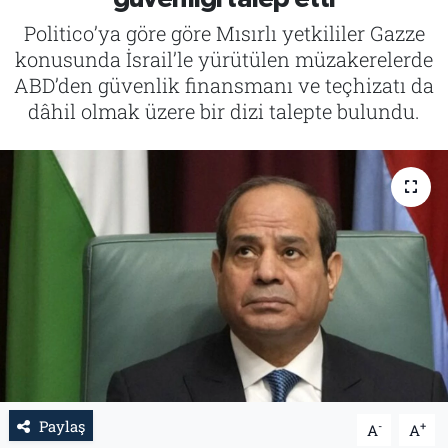
Politico’ya göre göre Mısırlı yetkililer Gazze
Tarih
İletişim
konusunda İsrail’le yürütülen müzakerelerde
ABD’den güvenlik finansmanı ve teçhizatı da
Künye
dâhil olmak üzere bir dizi talepte bulundu.
Paylaş
-
+
A
A