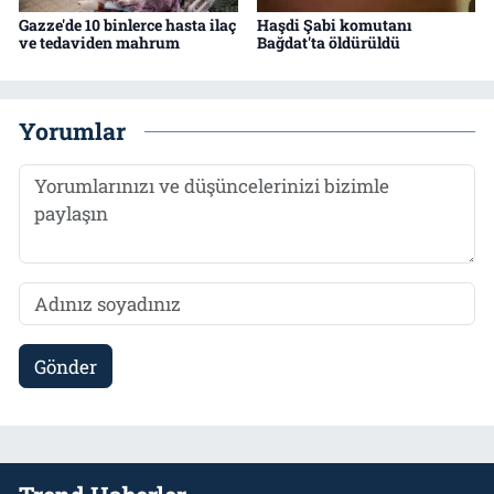
Gazze'de 10 binlerce hasta ilaç
Haşdi Şabi komutanı
ve tedaviden mahrum
Bağdat'ta öldürüldü
Yorumlar
Gönder