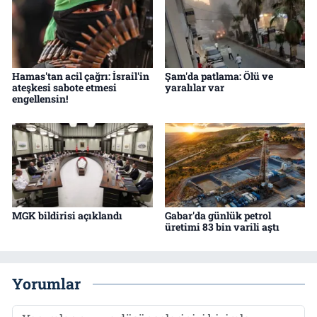
Hamas'tan acil çağrı: İsrail'in
Şam'da patlama: Ölü ve
ateşkesi sabote etmesi
yaralılar var
engellensin!
MGK bildirisi açıklandı
Gabar'da günlük petrol
üretimi 83 bin varili aştı
Yorumlar