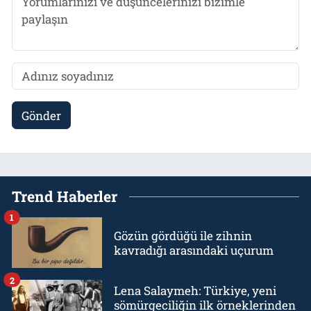
Gönder
Trend Haberler
1
Gözün gördüğü ile zihnin
kavradığı arasındaki uçurum
2
Lena Salaymeh: Türkiye, yeni
sömürgeciliğin ilk örneklerinden