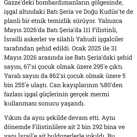
Gazze'deki bombardımanların gölgesinde,
işgal altındaki Batı Şeria ve Doğu Kudüs'te de
planlı bir etnik temizlik sürüyor. Yalnızca
Mayıs 2026'da Batı Şeria'da 111 Filistinli,
İsrailli askerler ve silahlı Yahudi işgalciler
tarafından şehid edildi. Ocak 2025 ile 31
Mayıs 2026 arasında ise Batı Şeria'daki şehid
sayısı, 67'si çocuk olmak üzere 295'e çıktı.
Yaralı sayısı da 862'si çocuk olmak üzere 5
bin 255'e ulaştı. Can kayıplarının %80'den
fazlası işgal güçlerinin gerçek mermi
kullanması sonucu yaşandı.
Yıkım da aynı şekilde devam etti. Aynı
dönemde Filistinlilere ait 2 bin 292 bina ve
yapı İsrail'e ait buldozerlerle yıkıldı. Bu