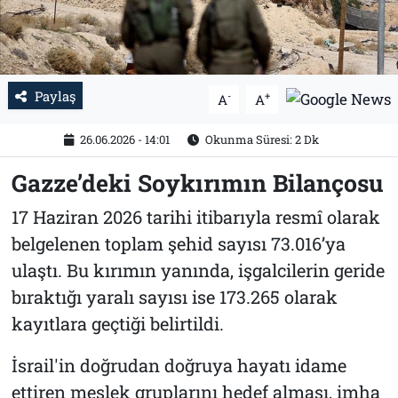
Paylaş
-
+
A
A
26.06.2026 - 14:01
Okunma Süresi: 2 Dk
Gazze’deki Soykırımın Bilançosu
17 Haziran 2026 tarihi itibarıyla resmî olarak
belgelenen toplam şehid sayısı 73.016’ya
ulaştı. Bu kırımın yanında, işgalcilerin geride
bıraktığı yaralı sayısı ise 173.265 olarak
kayıtlara geçtiği belirtildi.
İsrail'in doğrudan doğruya hayatı idame
ettiren meslek gruplarını hedef alması, imha