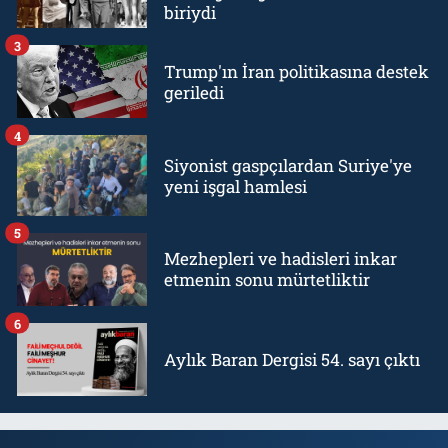
biriydi
3
Trump'ın İran politikasına destek
geriledi
4
Siyonist gaspçılardan Suriye'ye
yeni işgal hamlesi
5
Mezhepleri ve hadisleri inkar
etmenin sonu mürtetliktir
6
Aylık Baran Dergisi 54. sayı çıktı