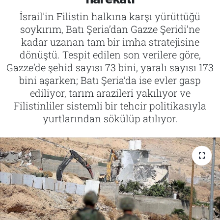
İsrail'in Filistin halkına karşı yürüttüğü
Tarih
İletişim
soykırım, Batı Şeria’dan Gazze Şeridi’ne
kadar uzanan tam bir imha stratejisine
Künye
dönüştü. Tespit edilen son verilere göre,
Gazze’de şehid sayısı 73 bini, yaralı sayısı 173
bini aşarken; Batı Şeria’da ise evler gasp
ediliyor, tarım arazileri yakılıyor ve
Filistinliler sistemli bir tehcir politikasıyla
yurtlarından sökülüp atılıyor.