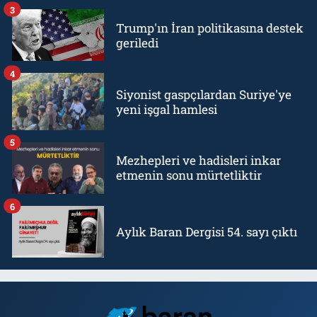
3
Trump'ın İran politikasına destek
geriledi
4
Siyonist gaspçılardan Suriye'ye
yeni işgal hamlesi
5
Mezhepleri ve hadisleri inkar
etmenin sonu mürtetliktir
6
Aylık Baran Dergisi 54. sayı çıktı