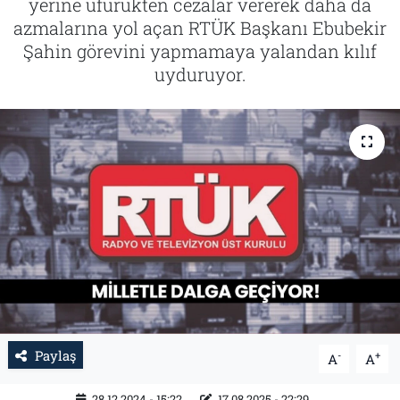
yerine üfürükten cezalar vererek daha da
azmalarına yol açan RTÜK Başkanı Ebubekir
Tarih
İletişim
Şahin görevini yapmamaya yalandan kılıf
uyduruyor.
Künye
Paylaş
-
+
A
A
28.12.2024 - 15:22
17.08.2025 - 22:29