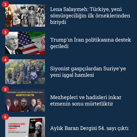
2
Lena Salaymeh: Türkiye, yeni
sömürgeciliğin ilk örneklerinden
biriydi
3
Trump'ın İran politikasına destek
geriledi
4
Siyonist gaspçılardan Suriye'ye
yeni işgal hamlesi
5
Mezhepleri ve hadisleri inkar
etmenin sonu mürtetliktir
6
Aylık Baran Dergisi 54. sayı çıktı