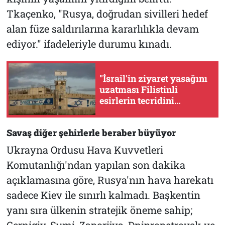
Tkaçenko, "Rusya, doğrudan sivilleri hedef
alan füze saldırılarına kararlılıkla devam
ediyor." ifadeleriyle durumu kınadı.
"İsrail'in ziyaret yasağını
uzatması Filistinli
esirlerin tecridini
derinleştiriyor"
Savaş diğer şehirlerle beraber büyüyor
Ukrayna Ordusu Hava Kuvvetleri
Komutanlığı'ndan yapılan son dakika
açıklamasına göre, Rusya'nın hava harekatı
sadece Kiev ile sınırlı kalmadı. Başkentin
yanı sıra ülkenin stratejik öneme sahip;