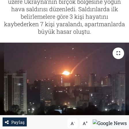
üzere Ukrayna’nın birçok bölgesine yoğun
hava saldırısı düzenledi. Saldırılarda ilk
Tarih
İletişim
belirlemelere göre 3 kişi hayatını
kaybederken 7 kişi yaralandı, apartmanlarda
Künye
büyük hasar oluştu.
Paylaş
-
+
A
A