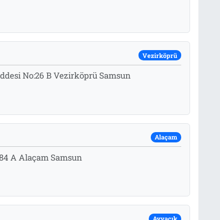
Vezirköprü
addesi No:26 B Vezirköprü Samsun
Alaçam
o:84 A Alaçam Samsun
Ayvacık