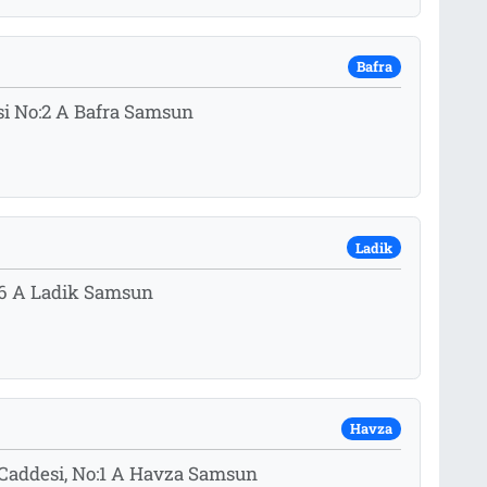
Bafra
si No:2 A Bafra Samsun
Ladik
:66 A Ladik Samsun
Havza
 Caddesi, No:1 A Havza Samsun