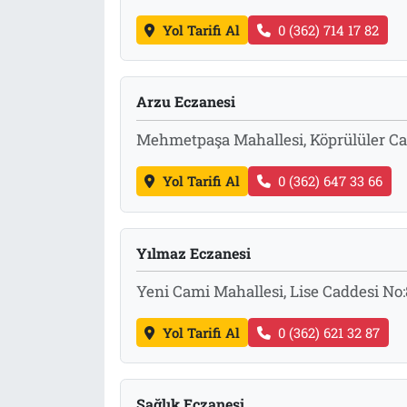
Yol Tarifi Al
0 (362) 714 17 82
Arzu Eczanesi
Mehmetpaşa Mahallesi, Köprülüler C
Yol Tarifi Al
0 (362) 647 33 66
Yılmaz Eczanesi
Yeni Cami Mahallesi, Lise Caddesi N
Yol Tarifi Al
0 (362) 621 32 87
Sağlık Eczanesi