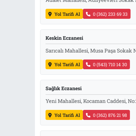
Yol Tarifi Al
0 (362) 233 69 33
Keskin Eczanesi
Sarıcalı Mahallesi, Musa Paşa Sokak
Yol Tarifi Al
0 (543) 710 14 30
Sağlık Eczanesi
Yeni Mahallesi, Kocaman Caddesi, No
Yol Tarifi Al
0 (362) 876 21 98