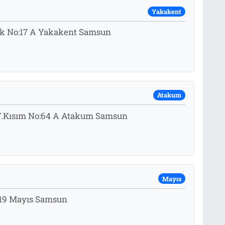
Yakakent
ak No:17 A Yakakent Samsun
Atakum
ı 7.Kısım No:64 A Atakum Samsun
Mayıs
6 19 Mayıs Samsun