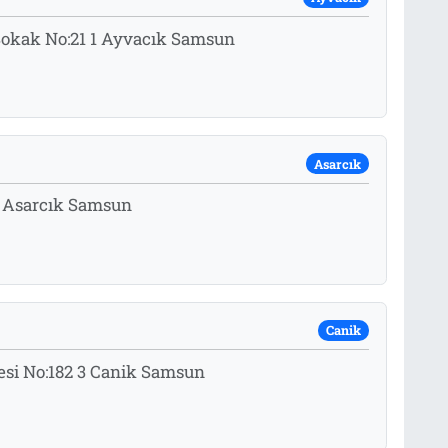
 Sokak No:21 1 Ayvacık Samsun
Asarcık
1 Asarcık Samsun
Canik
esi No:182 3 Canik Samsun