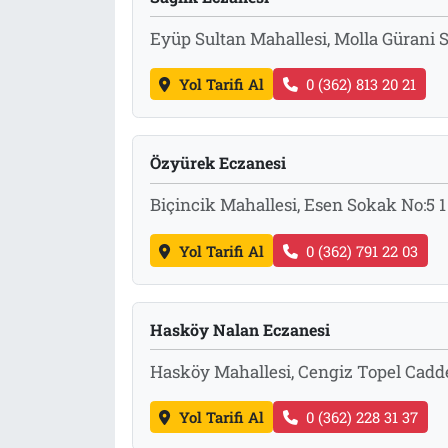
Eyüp Sultan Mahallesi, Molla Gürani
Yol Tarifi Al
0 (362) 813 20 21
Özyürek Eczanesi
Biçincik Mahallesi, Esen Sokak No:5 
Yol Tarifi Al
0 (362) 791 22 03
Hasköy Nalan Eczanesi
Hasköy Mahallesi, Cengiz Topel Cadd
Yol Tarifi Al
0 (362) 228 31 37