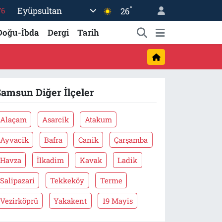
°
Eyüpsultan
26
16
02
Doğu-İbda
Dergi
Tarih
07
44
70
Samsun Diğer İlçeler
Alaçam
Asarcik
Atakum
Ayvacik
Bafra
Canik
Çarşamba
Havza
İlkadim
Kavak
Ladik
Salipazari
Tekkeköy
Terme
Vezirköprü
Yakakent
19 Mayis