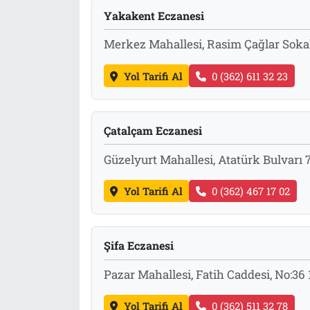
Yakakent Eczanesi
Tarih
İletişim
Merkez Mahallesi, Rasim Çağlar Sok
Künye
Yol Tarifi Al
0 (362) 611 32 23
Çatalçam Eczanesi
Güzelyurt Mahallesi, Atatürk Bulvar
Yol Tarifi Al
0 (362) 467 17 02
Şifa Eczanesi
Pazar Mahallesi, Fatih Caddesi, No:3
Yol Tarifi Al
0 (362) 511 32 78