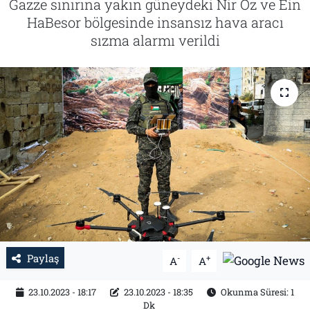
Gazze sınırına yakın güneydeki Nir Oz ve Ein
HaBesor bölgesinde insansız hava aracı
Tarih
İletişim
sızma alarmı verildi
Künye
Paylaş
-
+
A
A
23.10.2023 - 18:17
23.10.2023 - 18:35
Okunma Süresi: 1
Dk