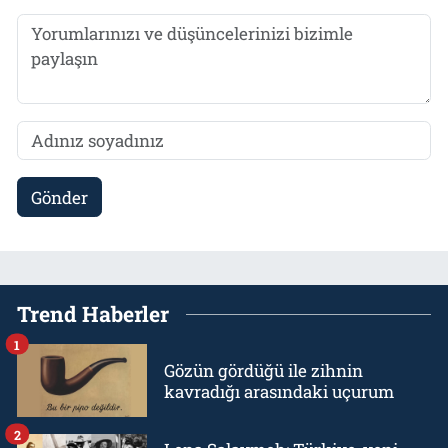
Gönder
Trend Haberler
1
Gözün gördüğü ile zihnin
kavradığı arasındaki uçurum
2