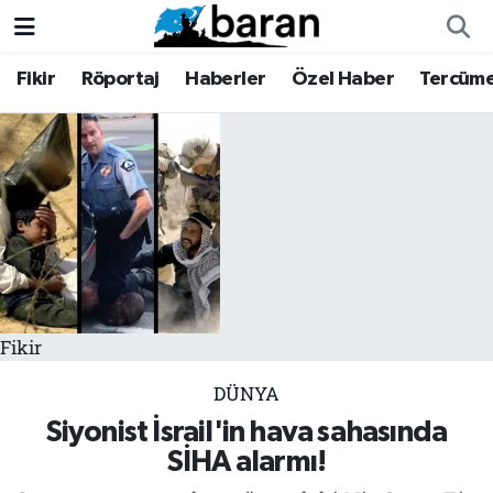
Fikir
Röportaj
Haberler
Özel Haber
Tercüm
Fikir
Fikir
Nöbetçi Eczaneler
Röportaj
Röportaj
Hava Durumu
Haberler
Haberler
Trafik Durumu
Özel Haber
Özel Haber
Süper Lig Puan Durumu ve Fikstür
Tercüme
Tercüme
Tüm Manşetler
Fikir
İktibas
İktibas
Son Dakika Haberleri
DÜNYA
Büyük Doğu-İbda
Büyük Doğu-İbda
Haber Arşivi
Siyonist İsrail'in hava sahasında
SİHA alarmı!
Dergi
Dergi