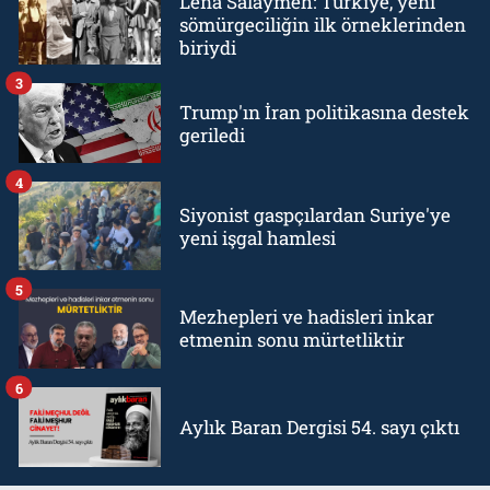
Lena Salaymeh: Türkiye, yeni
sömürgeciliğin ilk örneklerinden
biriydi
3
Trump'ın İran politikasına destek
geriledi
4
Siyonist gaspçılardan Suriye'ye
yeni işgal hamlesi
5
Mezhepleri ve hadisleri inkar
etmenin sonu mürtetliktir
6
Aylık Baran Dergisi 54. sayı çıktı