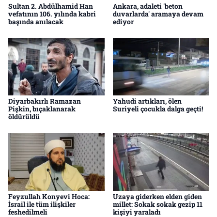
Sultan 2. Abdülhamid Han
Ankara, adaleti 'beton
vefatının 106. yılında kabri
duvarlarda' aramaya devam
başında anılacak
ediyor
Diyarbakırlı Ramazan
Yahudi artıkları, ölen
Pişkin, bıçaklanarak
Suriyeli çocukla dalga geçti!
öldürüldü
Feyzullah Konyevi Hoca:
Uzaya giderken elden giden
İsrail ile tüm ilişkiler
millet: Sokak sokak gezip 11
feshedilmeli
kişiyi yaraladı