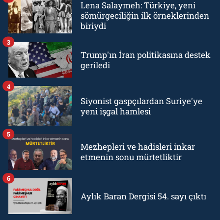
Lena Salaymeh: Türkiye, yeni
sömürgeciliğin ilk örneklerinden
biriydi
3
Trump'ın İran politikasına destek
geriledi
4
Siyonist gaspçılardan Suriye'ye
yeni işgal hamlesi
5
Mezhepleri ve hadisleri inkar
etmenin sonu mürtetliktir
6
Aylık Baran Dergisi 54. sayı çıktı