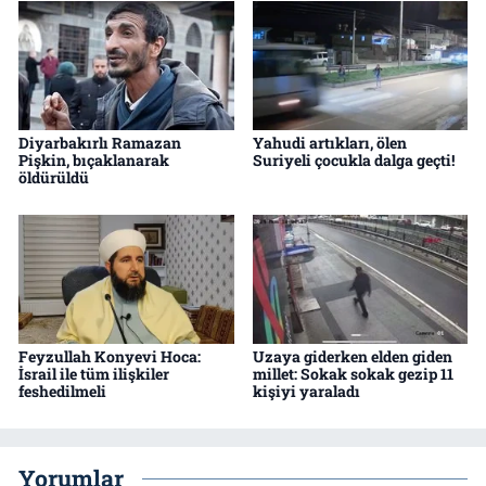
Diyarbakırlı Ramazan
Yahudi artıkları, ölen
Pişkin, bıçaklanarak
Suriyeli çocukla dalga geçti!
öldürüldü
Feyzullah Konyevi Hoca:
Uzaya giderken elden giden
İsrail ile tüm ilişkiler
millet: Sokak sokak gezip 11
feshedilmeli
kişiyi yaraladı
Yorumlar