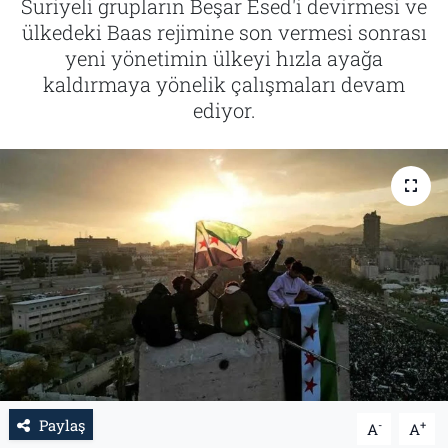
Suriyeli grupların Beşar Esed'i devirmesi ve
ülkedeki Baas rejimine son vermesi sonrası
Tarih
İletişim
yeni yönetimin ülkeyi hızla ayağa
kaldırmaya yönelik çalışmaları devam
Künye
ediyor.
Paylaş
-
+
A
A