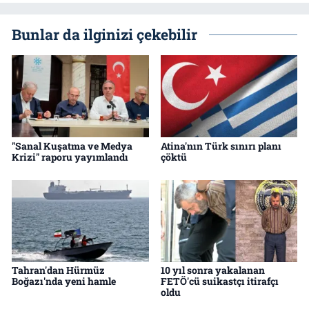
Bunlar da ilginizi çekebilir
"Sanal Kuşatma ve Medya
Atina'nın Türk sınırı planı
Krizi" raporu yayımlandı
çöktü
Tahran'dan Hürmüz
10 yıl sonra yakalanan
Boğazı'nda yeni hamle
FETÖ'cü suikastçı itirafçı
oldu