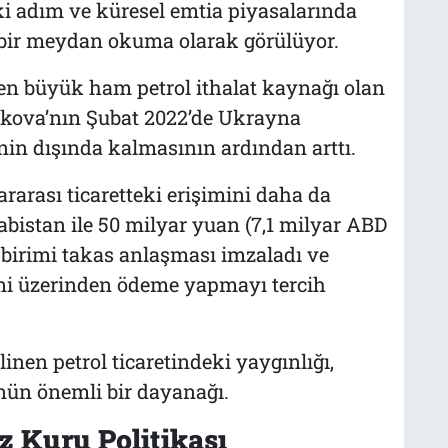
ki adım ve küresel emtia piyasalarında
bir meydan okuma olarak görülüyor.
 en büyük ham petrol ithalat kaynağı olan
oskova’nın Şubat 2022’de Ukrayna
in dışında kalmasının ardından arttı.
arası ticaretteki erişimini daha da
rabistan ile 50 milyar yuan (7,1 milyar ABD
a birimi takas anlaşması imzaladı ve
rimi üzerinden ödeme yapmayı tercih
inen petrol ticaretindeki yaygınlığı,
ünün önemli bir dayanağı.
z Kuru Politikası