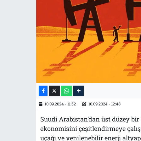
Tarih
İletişim
Künye
10.09.2024 - 11:52
10.09.2024 - 12:48
Suudi Arabistan’dan üst düzey bir y
ekonomisini çeşitlendirmeye çalışı
uçağı ve yenilenebilir enerji alty