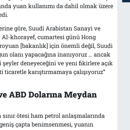
ında yuan kullanımı da dahil olmak üzere
edi.
rine göre, Suudi Arabistan Sanayi ve
Al-khorayef, cumartesi günü Hong
troyuan [bakanlık] için önemli değil, Suudi
ygun olanı yapacağına inanıyoruz … ancak
şeyler deneyeceğini ve yeni fikirlere açık
 ticaretle karıştırmamaya çalışıyoruz”
 ve ABD Dolarına Meydan
n sınır ötesi ham petrol anlaşmalarında
 geniş çapta benimsenmesi, yuanın