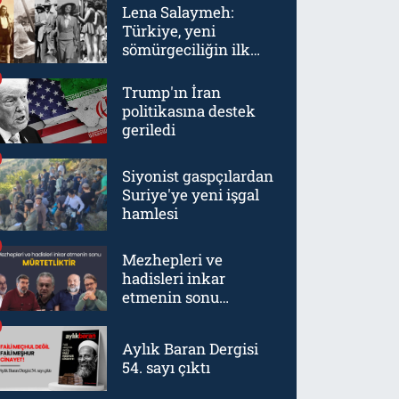
Lena Salaymeh:
Türkiye, yeni
sömürgeciliğin ilk
örneklerinden biriydi
Trump'ın İran
politikasına destek
geriledi
Siyonist gaspçılardan
Suriye'ye yeni işgal
hamlesi
Mezhepleri ve
hadisleri inkar
etmenin sonu
mürtetliktir
Aylık Baran Dergisi
54. sayı çıktı