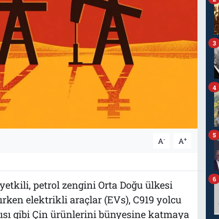
3
4
5
-
+
A
A
6
etkili, petrol zengini Orta Doğu ülkesi
rken elektrikli araçlar (EVs), C919 yolcu
apısı gibi Çin ürünlerini bünyesine katmaya