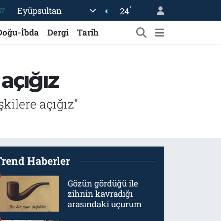
°
Eyüpsultan
24
18
32
Doğu-İbda
Dergi
Tarih
38
03
açığız
14
87
kilere açığız"
Trend Haberler
Gözün gördüğü ile
zihnin kavradığı
arasındaki uçurum