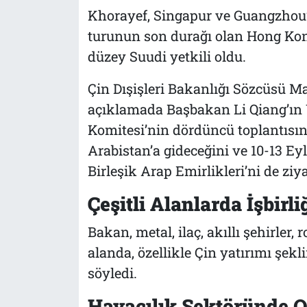
Khorayef, Singapur ve Guangzhou’
turunun son durağı olan Hong Kong 
düzey Suudi yetkili oldu.
Çin Dışişleri Bakanlığı Sözcüsü M
açıklamada Başbakan Li Qiang’ın 
Komitesi’nin dördüncü toplantısı
Arabistan’a gideceğini ve 10-13 Eyl
Birleşik Arap Emirlikleri’ni de ziy
Çeşitli Alanlarda İşbirli
Bakan, metal, ilaç, akıllı şehirler, 
alanda, özellikle Çin yatırımı şekli
söyledi.
Havacılık Sektöründe O