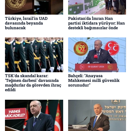
Türkiye, İsrail'in UAD
Pakistan'da İmran Han
davasında beyanda
partisi iktidara yürüyor: Han
bulunacak
destekli bağımsızlar önde
TSK'da skandal karar:
Bahçeli: "Anayasa
'Teğmen darbesi' davasında
Mahkemesi milli güvenlik
mağdurlar da görevden ihraç
sorunudur"
edildi