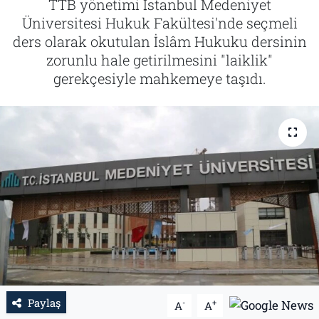
TTB yönetimi İstanbul Medeniyet
Üniversitesi Hukuk Fakültesi'nde seçmeli
Tarih
İletişim
ders olarak okutulan İslâm Hukuku dersinin
zorunlu hale getirilmesini "laiklik"
Künye
gerekçesiyle mahkemeye taşıdı.
Paylaş
-
+
A
A