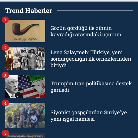
Trend Haberler
1
Gözün gördüğü ile zihnin
kavradığı arasındaki uçurum
2
Lena Salaymeh: Türkiye, yeni
sömürgeciliğin ilk örneklerinden
biriydi
3
Trump'ın İran politikasına destek
geriledi
4
Siyonist gaspçılardan Suriye'ye
yeni işgal hamlesi
5