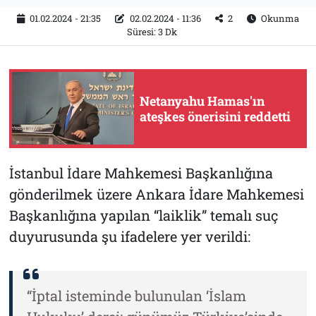
01.02.2024 - 21:35
02.02.2024 - 11:36
2
Okunma
Süresi: 3 Dk
Netanyahu Hamas'ın
ateşkes önerisini reddetti
İstanbul İdare Mahkemesi Başkanlığına
gönderilmek üzere Ankara İdare Mahkemesi
Başkanlığına yapılan “laiklik” temalı suç
duyurusunda şu ifadelere yer verildi:
“İptal isteminde bulunulan ‘İslam