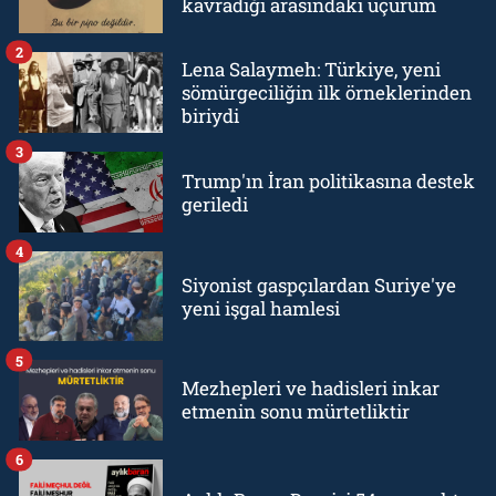
kavradığı arasındaki uçurum
2
Lena Salaymeh: Türkiye, yeni
sömürgeciliğin ilk örneklerinden
biriydi
3
Trump'ın İran politikasına destek
geriledi
4
Siyonist gaspçılardan Suriye'ye
yeni işgal hamlesi
5
Mezhepleri ve hadisleri inkar
etmenin sonu mürtetliktir
6