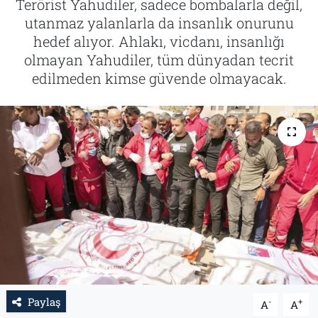
Terörist Yahudiler, sadece bombalarla değil,
utanmaz yalanlarla da insanlık onurunu
Tarih
İletişim
hedef alıyor. Ahlakı, vicdanı, insanlığı
olmayan Yahudiler, tüm dünyadan tecrit
Künye
edilmeden kimse güvende olmayacak.
Paylaş
-
+
A
A