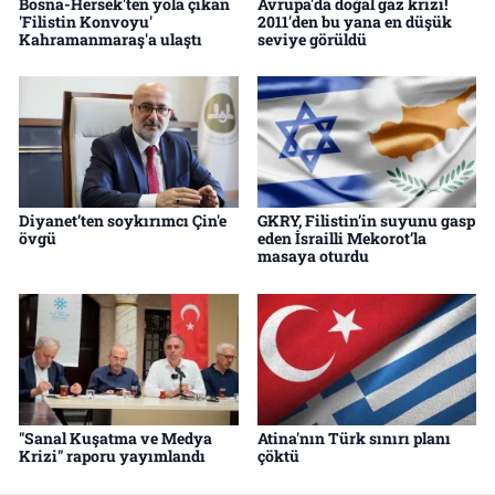
Bosna-Hersek'ten yola çıkan
Avrupa'da doğal gaz krizi!
'Filistin Konvoyu'
2011'den bu yana en düşük
Kahramanmaraş'a ulaştı
seviye görüldü
Diyanet’ten soykırımcı Çin'e
GKRY, Filistin’in suyunu gasp
övgü
eden İsrailli Mekorot’la
masaya oturdu
"Sanal Kuşatma ve Medya
Atina'nın Türk sınırı planı
Krizi" raporu yayımlandı
çöktü