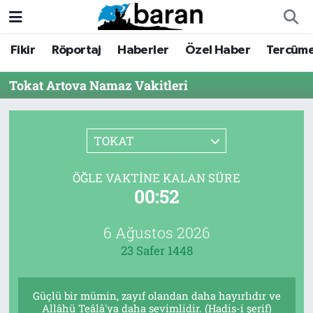
Fikir
Röportaj
Haberler
Özel Haber
Tercüm
Fikir
Fikir
Nöbetçi Eczaneler
Tokat Artova Namaz Vakitleri
Röportaj
Röportaj
Hava Durumu
Haberler
Haberler
Trafik Durumu
TOKAT
Özel Haber
Özel Haber
Süper Lig Puan Durumu ve Fikstür
ÖĞLE VAKTINE KALAN SÜRE
00:52
Tercüme
Tercüme
Tüm Manşetler
İktibas
İktibas
Son Dakika Haberleri
6 Ağustos 2026
23 Safer 1448
Büyük Doğu-İbda
Büyük Doğu-İbda
Haber Arşivi
Güçlü bir mümin, zayıf olandan daha hayırlıdır ve
Dergi
Dergi
Allâhü Teâlâ'ya daha sevimlidir. (Hadis-i şerif)