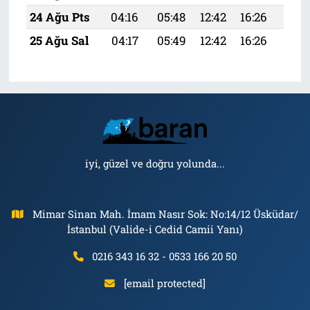
24 Ağu Pts
04:16
05:48
12:42
16:26
19:
25 Ağu Sal
04:17
05:49
12:42
16:26
19:
iyi, güzel ve doğru yolunda...
Mimar Sinan Mah. İmam Nasır Sok: No:14/12 Üsküdar/
İstanbul (Valide-i Cedid Camii Yanı)
0216 343 16 32 - 0533 166 20 50
[email protected]