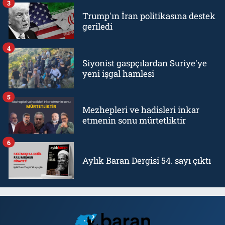
3
Trump'ın İran politikasına destek
geriledi
4
Siyonist gaspçılardan Suriye'ye
yeni işgal hamlesi
5
Mezhepleri ve hadisleri inkar
etmenin sonu mürtetliktir
6
Aylık Baran Dergisi 54. sayı çıktı