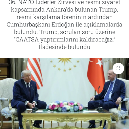
36. NATO Liderler Zirvesi ve resmi ziyaret
kapsamında Ankara’da bulunan Trump,
Tarih
İletişim
resmi karşılama töreninin ardından
Cumhurbaşkanı Erdoğan ile açıklamalarda
Künye
bulundu. Trump, sorulan soru üzerine
“CAATSA yaptırımlarını kaldıracağız.”
İfadesinde bulundu