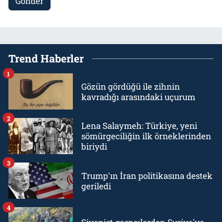
Gönder
Trend Haberler
1
Gözün gördüğü ile zihnin
kavradığı arasındaki uçurum
2
Lena Salaymeh: Türkiye, yeni
sömürgeciliğin ilk örneklerinden
biriydi
3
Trump'ın İran politikasına destek
geriledi
4