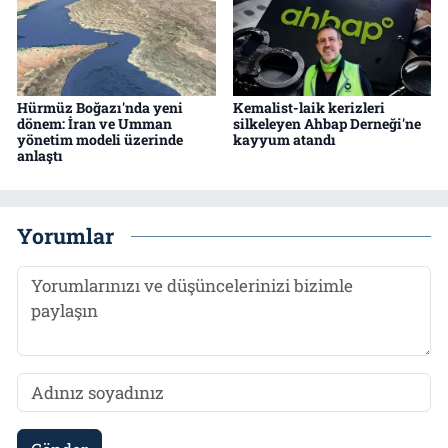
Hürmüz Boğazı'nda yeni
Kemalist-laik kerizleri
dönem: İran ve Umman
silkeleyen Ahbap Derneği'ne
yönetim modeli üzerinde
kayyum atandı
anlaştı
Yorumlar