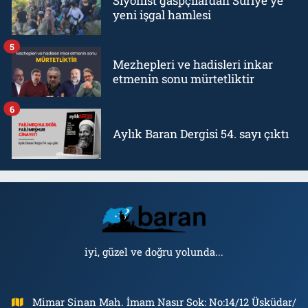
Siyonist gaspçılardan Suriye'ye
yeni işgal hamlesi
5
Mezhepleri ve hadisleri inkar
etmenin sonu mürtetliktir
6
Aylık Baran Dergisi 54. sayı çıktı
iyi, güzel ve doğru yolunda...
Mimar Sinan Mah. İmam Nasır Sok: No:14/12 Üsküdar/