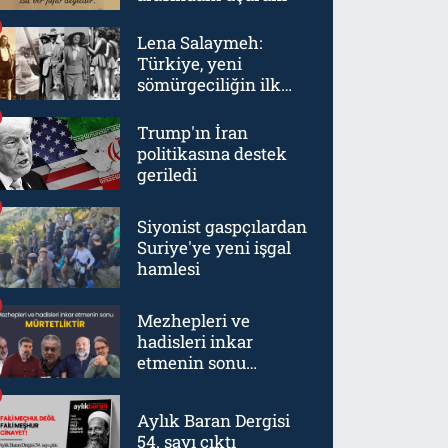
Lena Salaymeh:
Türkiye, yeni
sömürgeciliğin ilk
örneklerinden biriydi
Trump'ın İran
politikasına destek
geriledi
Siyonist gaspçılardan
Suriye'ye yeni işgal
hamlesi
Mezhepleri ve
hadisleri inkar
etmenin sonu
mürtetliktir
Aylık Baran Dergisi
54. sayı çıktı