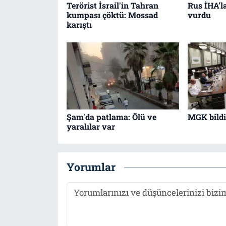
Terörist İsrail'in Tahran
Rus İHA’l
kumpası çöktü: Mossad
vurdu
karıştı
Şam'da patlama: Ölü ve
MGK bildir
yaralılar var
Yorumlar