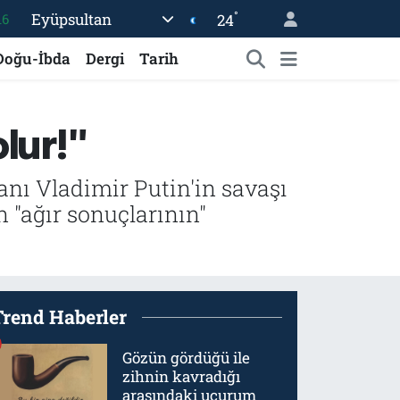
16
°
Eyüpsultan
24
%0
Doğu-İbda
Dergi
Tarih
08
%0
lur!"
12
70
nı Vladimir Putin'in savaşı
"ağır sonuçlarının"
Trend Haberler
Gözün gördüğü ile
zihnin kavradığı
arasındaki uçurum