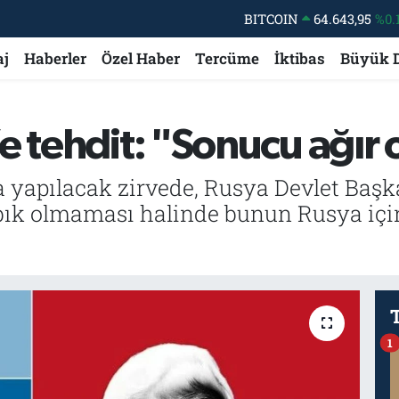
BITCOIN
64.643,95
%0.
DOLAR
47,6704
aj
Haberler
Özel Haber
Tercüme
İktibas
Büyük 
EURO
55,0406
%-0.
STERLİN
64,2143
 tehdit: "Sonucu ağır o
GRAM ALTIN
6500.87
%0.
BİST100
13.799
%
yapılacak zirvede, Rusya Devlet Başka
 olmaması halinde bunun Rusya için 
1