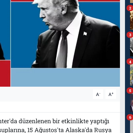
2
3
4
5
-
+
A
A
6
r'da düzenlenen bir etkinlikte yaptığı
plarına, 15 Ağustos'ta Alaska'da Rusya