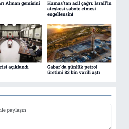
arı Alman gemisini
Hamas'tan acil çağrı: İsrail'in
ateşkesi sabote etmesi
engellensin!
isi açıklandı
Gabar'da günlük petrol
üretimi 83 bin varili aştı