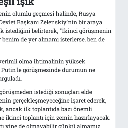
şil ışık
enin olumlu geçmesi halinde, Rusya
Devlet Başkanı Zelenskiy'nin bir araya
k istediğini belirterek, "İkinci görüşmenin
 benim de yer almamı isterlerse, ben de
verimli olma ihtimalinin yüksek
 Putin'le görüşmesinde durumun ne
urguladı.
 görüşmeden istediği sonuçları elde
nin gerçekleşmeyeceğine işaret ederek,
k, ancak ilk toplantıda bazı önemli
me ikinci toplantı için zemin hazırlayacak.
tı yine de olmayabilir çünkü almamız