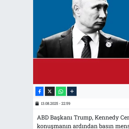
Tarih
İletişim
Künye
13.08.2025 - 22:59
ABD Başkanı Trump, Kennedy Cente
konuşmanın ardından basın mensu