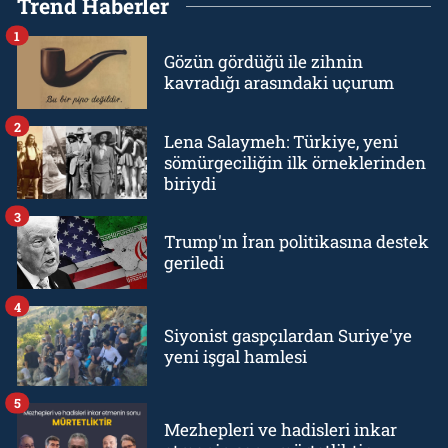
Trend Haberler
1
Gözün gördüğü ile zihnin
kavradığı arasındaki uçurum
2
Lena Salaymeh: Türkiye, yeni
sömürgeciliğin ilk örneklerinden
biriydi
3
Trump'ın İran politikasına destek
geriledi
4
Siyonist gaspçılardan Suriye'ye
yeni işgal hamlesi
5
Mezhepleri ve hadisleri inkar