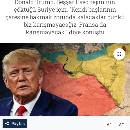
Donald Trump, Beşşar Esed rejiminin
çöktüğü Suriye için, "Kendi başlarının
Tarih
İletişim
çaresine bakmak zorunda kalacaklar çünkü
biz karışmayacağız. Fransa da
Künye
karışmayacak." diye konuştu
Paylaş
-
+
A
A