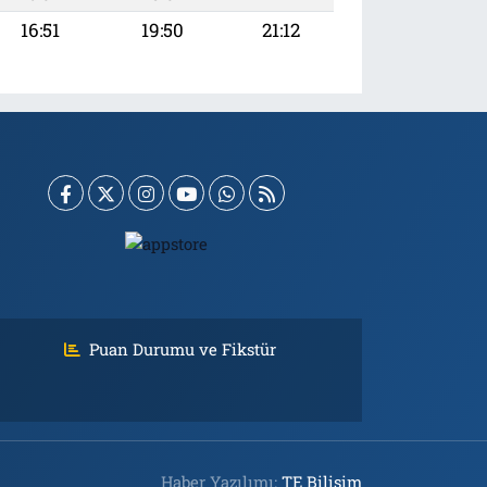
16:51
19:50
21:12
Puan Durumu ve Fikstür
Haber Yazılımı:
TE Bilişim