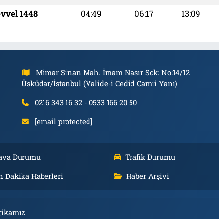
evvel 1448
04:49
06:17
13:09
Mimar Sinan Mah. İmam Nasır Sok: No:14/12
Üsküdar/İstanbul (Valide-i Cedid Camii Yanı)
0216 343 16 32 - 0533 166 20 50
[email protected]
ava Durumu
Trafik Durumu
n Dakika Haberleri
Haber Arşivi
tikamız