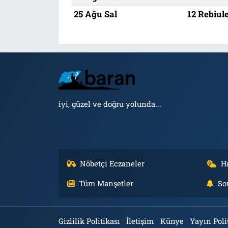
25 Ağu Sal
12 Rebiul
iyi, güzel ve doğru yolunda...
Nöbetçi Eczaneler
H
Tüm Manşetler
So
Gizlilik Politikası
İletişim
Künye
Yayın Poli