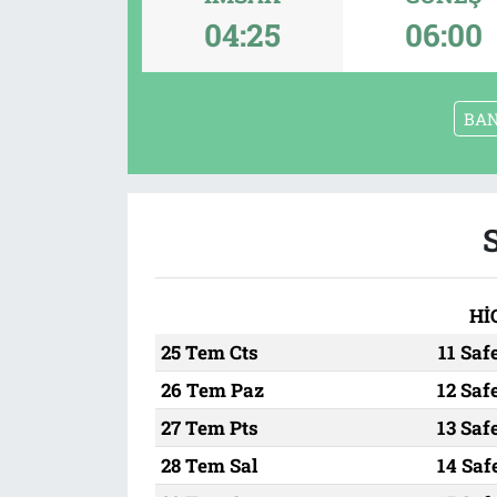
04:25
06:00
Tarih
İletişim
Künye
BA
Hİ
25 Tem Cts
11 Saf
26 Tem Paz
12 Saf
27 Tem Pts
13 Saf
28 Tem Sal
14 Saf