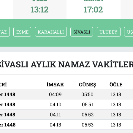
13:12
17:02
NAZ
ESME
KARAHALLI
SİVASLI
ULUBEY
U
SİVASLI AYLIK NAMAZ VAKITLER
CRİ
İMSAK
GÜNEŞ
ÖĞLE
er 1448
04:09
05:50
13:13
er 1448
04:10
05:51
13:13
er 1448
04:11
05:52
13:13
er 1448
04:13
05:53
13:13