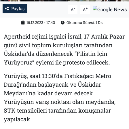
Paylaş
-
+
A
A
16.12.2023 - 17:43
Okunma Süresi: 1 Dk
Apertheid rejimi işgalci İsrail, 17 Aralık Pazar
günü sivil toplum kuruluşları tarafından
Üsküdar’da düzenlenecek “Filistin İçin
Yürüyoruz” eylemi ile protesto edilecek.
Yürüyüş, saat 13:30'da Fıstıkağacı Metro
Durağı’ndan başlayacak ve Üsküdar
Meydanı’na kadar devam edecek.
Yürüyüşün varış noktası olan meydanda,
STK temsilcileri tarafından konuşmalar
yapılacak.