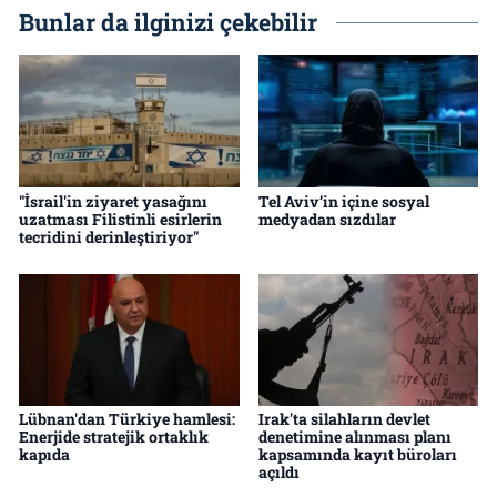
Bunlar da ilginizi çekebilir
"İsrail'in ziyaret yasağını
Tel Aviv’in içine sosyal
uzatması Filistinli esirlerin
medyadan sızdılar
tecridini derinleştiriyor"
Lübnan'dan Türkiye hamlesi:
Irak'ta silahların devlet
Enerjide stratejik ortaklık
denetimine alınması planı
kapıda
kapsamında kayıt büroları
açıldı