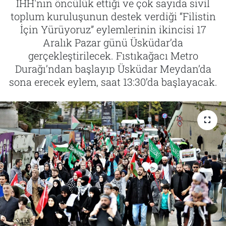
İHH'nın öncülük ettiği ve çok sayıda sivil
toplum kuruluşunun destek verdiği “Filistin
Tarih
İletişim
İçin Yürüyoruz” eylemlerinin ikincisi 17
Aralık Pazar günü Üsküdar’da
Künye
gerçekleştirilecek. Fıstıkağacı Metro
Durağı’ndan başlayıp Üsküdar Meydan’da
sona erecek eylem, saat 13:30’da başlayacak.