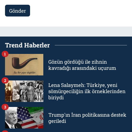
Gönder
Trend Haberler
1
Gözün gördüğü ile zihnin
kavradığı arasındaki uçurum
2
Lena Salaymeh: Türkiye, yeni
sömürgeciliğin ilk örneklerinden
biriydi
3
Trump'ın İran politikasına destek
geriledi