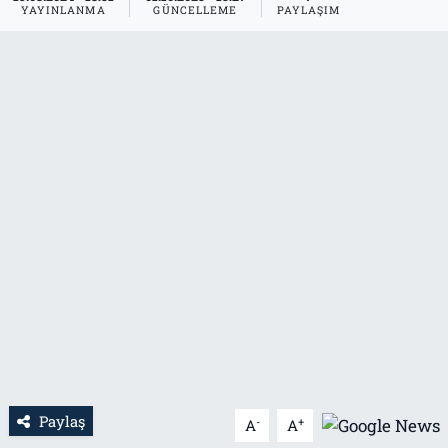
YAYINLANMA
GÜNCELLEME
PAYLAŞIM
Tarih
İletişim
Künye
Paylaş
-
+
A
A