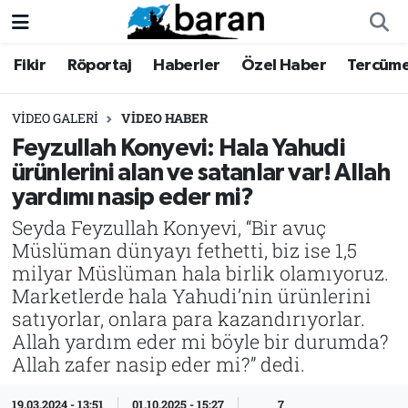
Fikir
Röportaj
Haberler
Özel Haber
Tercüm
Fikir
Fikir
Nöbetçi Eczaneler
Röportaj
Röportaj
Hava Durumu
VIDEO GALERI
VIDEO HABER
Feyzullah Konyevi: Hala Yahudi
Haberler
Haberler
Trafik Durumu
ürünlerini alan ve satanlar var! Allah
yardımı nasip eder mi?
Özel Haber
Özel Haber
Süper Lig Puan Durumu ve Fikstür
Seyda Feyzullah Konyevi, “Bir avuç
Müslüman dünyayı fethetti, biz ise 1,5
Tercüme
Tercüme
Tüm Manşetler
milyar Müslüman hala birlik olamıyoruz.
Marketlerde hala Yahudi’nin ürünlerini
İktibas
İktibas
Son Dakika Haberleri
satıyorlar, onlara para kazandırıyorlar.
Allah yardım eder mi böyle bir durumda?
Büyük Doğu-İbda
Büyük Doğu-İbda
Haber Arşivi
Allah zafer nasip eder mi?” dedi.
Dergi
Dergi
19.03.2024 - 13:51
01.10.2025 - 15:27
7