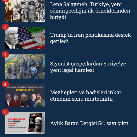
Lena Salaymeh: Türkiye, yeni
sömürgeciliğin ilk örneklerinden
biriydi
3
Trump'ın İran politikasına destek
geriledi
4
Siyonist gaspçılardan Suriye'ye
yeni işgal hamlesi
5
Mezhepleri ve hadisleri inkar
etmenin sonu mürtetliktir
6
Aylık Baran Dergisi 54. sayı çıktı