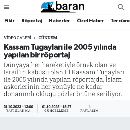
Fikir
Röportaj
Haberler
Özel Haber
Tercüm
Fikir
Fikir
Nöbetçi Eczaneler
Röportaj
Röportaj
Hava Durumu
VIDEO GALERI
GÜNDEM
Kassam Tugayları ile 2005 yılında
Haberler
Haberler
Trafik Durumu
yapılan bir röportaj
Dünyaya her hareketiyle örnek olan ve
Özel Haber
Özel Haber
Süper Lig Puan Durumu ve Fikstür
İsrail'in kabusu olan El Kassam Tugayları
ile 2005 yılında yapılan röportajda, İslam
Tercüme
Tercüme
Tüm Manşetler
askerlerinin her yönüyle ne kadar
donanımlı olduğu gözler önüne seriliyor.
İktibas
İktibas
Son Dakika Haberleri
31.10.2023 - 13:00
01.10.2025 - 15:27
4
Büyük Doğu-İbda
Büyük Doğu-İbda
Haber Arşivi
YAYINLANMA
GÜNCELLEME
PAYLAŞIM
Dergi
Dergi