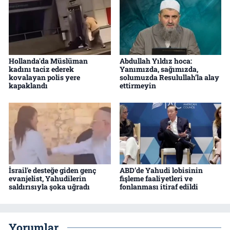
Hollanda'da Müslüman
Abdullah Yıldız hoca:
kadını taciz ederek
Yanımızda, sağımızda,
kovalayan polis yere
solumuzda Resulullah’la alay
kapaklandı
ettirmeyin
İsrail'e desteğe giden genç
ABD’de Yahudi lobisinin
evanjelist, Yahudilerin
fişleme faaliyetleri ve
saldırısıyla şoka uğradı
fonlanması itiraf edildi
Yorumlar