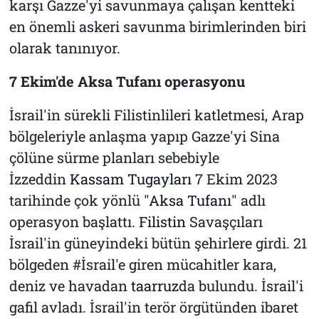
karşı Gazze'yi savunmaya çalışan kentteki
en önemli askeri savunma birimlerinden biri
olarak tanınıyor.
7 Ekim'de Aksa Tufanı operasyonu
İsrail'in sürekli Filistinlileri katletmesi, Arap
bölgeleriyle anlaşma yapıp Gazze'yi Sina
çölüne sürme planları sebebiyle
İzzeddin
Kassam Tugayları
7 Ekim 2023
tarihinde çok yönlü "
Aksa Tufanı
" adlı
operasyon başlattı.
Filistin
Savaşçıları
İsrail'in güneyindeki bütün şehirlere girdi. 21
bölgeden #İsrail'e giren mücahitler kara,
deniz ve havadan
taarruz
da bulundu. İsrail'i
gafil avladı. İsrail'in terör örgütünden ibaret