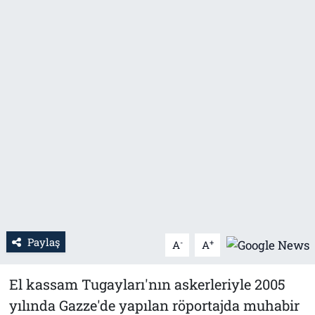
Tarih
İletişim
Künye
Paylaş
-
+
A
A
El kassam Tugayları'nın askerleriyle 2005
yılında Gazze'de yapılan röportajda muhabir