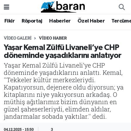
Fikir
Röportaj
Haberler
Özel Haber
Tercüm
Fikir
Fikir
Nöbetçi Eczaneler
Röportaj
Röportaj
Hava Durumu
VIDEO GALERI
VIDEO HABER
Yaşar Kemal Zülfü Livaneli’ye CHP
Haberler
Haberler
Trafik Durumu
döneminde yaşadıklarını anlatıyor
Yaşar Kemal Zülfü Livaneli’ye CHP
Özel Haber
Özel Haber
Süper Lig Puan Durumu ve Fikstür
döneminde yaşadıklarını anlattı. Kemal,
''Tekkeler kültür merkezleriydi.
Tercüme
Tercüme
Tüm Manşetler
Kapatıyorsun, dejenere oldu diyorsun; ya
kitaplarını niye yakıyorsun arkadaş. O
İktibas
İktibas
Son Dakika Haberleri
müthiş ağıtlarımız bizim dünyanın en
güzel şaheserleriydi, elimden aldılar,
Büyük Doğu-İbda
Büyük Doğu-İbda
Haber Arşivi
jandarmalar sobada yaktılar.'' dedi.
Dergi
Dergi
04.12.2025 - 15:50
3