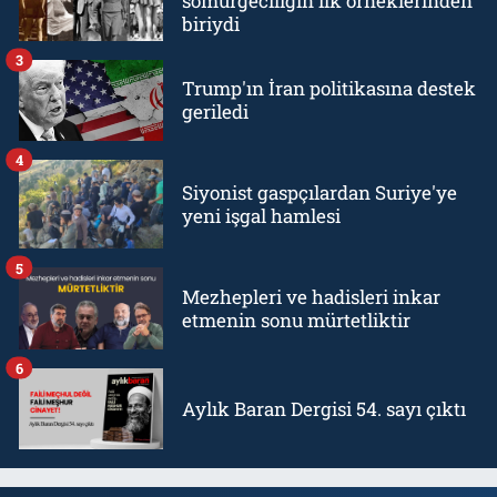
sömürgeciliğin ilk örneklerinden
biriydi
3
Trump'ın İran politikasına destek
geriledi
4
Siyonist gaspçılardan Suriye'ye
yeni işgal hamlesi
5
Mezhepleri ve hadisleri inkar
etmenin sonu mürtetliktir
6
Aylık Baran Dergisi 54. sayı çıktı