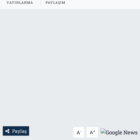
YAYINLANMA
PAYLAŞIM
Tarih
İletişim
Künye
Paylaş
-
+
A
A