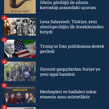
Gözün gördüğü ile zihnin
kavradığı arasındaki uçurum
2
Lena Salaymeh: Türkiye, yeni
sömürgeciliğin ilk örneklerinden
biriydi
3
Trump'ın İran politikasına destek
geriledi
4
Siyonist gaspçılardan Suriye'ye
yeni işgal hamlesi
5
Mezhepleri ve hadisleri inkar
etmenin sonu mürtetliktir
6