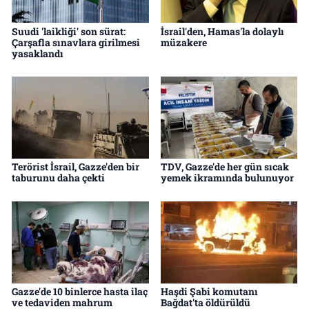
Suudi 'laikliği' son sürat:
İsrail'den, Hamas'la dolaylı
Çarşafla sınavlara girilmesi
müzakere
yasaklandı
Terörist İsrail, Gazze'den bir
TDV, Gazze'de her gün sıcak
taburunu daha çekti
yemek ikramında bulunuyor
Gazze'de 10 binlerce hasta ilaç
Haşdi Şabi komutanı
ve tedaviden mahrum
Bağdat'ta öldürüldü