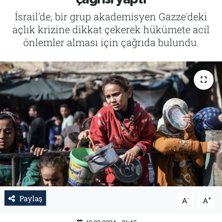
İsrail'de, bir grup akademisyen Gazze'deki
Tarih
İletişim
açlık krizine dikkat çekerek hükümete acil
önlemler alması için çağrıda bulundu.
Künye
Paylaş
-
+
A
A