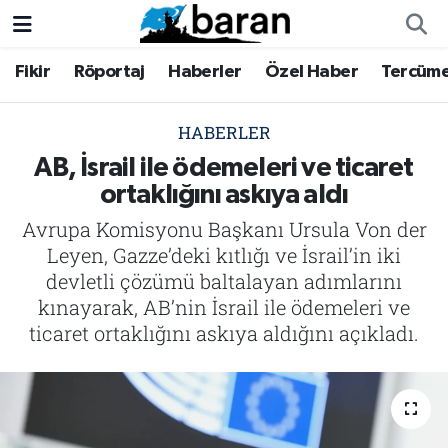
Fikir
Röportaj
Haberler
Özel Haber
Tercüm
Fikir
Fikir
Nöbetçi Eczaneler
Röportaj
Röportaj
Hava Durumu
HABERLER
AB, İsrail ile ödemeleri ve ticaret
Haberler
Haberler
Trafik Durumu
ortaklığını askıya aldı
Avrupa Komisyonu Başkanı Ursula Von der
Özel Haber
Özel Haber
Süper Lig Puan Durumu ve Fikstür
Leyen, Gazze’deki kıtlığı ve İsrail’in iki
Tercüme
Tercüme
Tüm Manşetler
devletli çözümü baltalayan adımlarını
kınayarak, AB’nin İsrail ile ödemeleri ve
İktibas
İktibas
Son Dakika Haberleri
ticaret ortaklığını askıya aldığını açıkladı.
Büyük Doğu-İbda
Büyük Doğu-İbda
Haber Arşivi
Dergi
Dergi