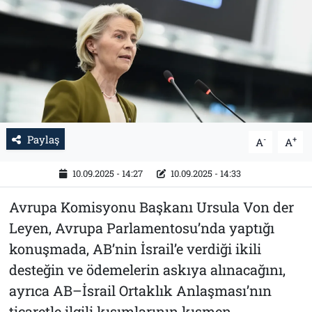
Tarih
İletişim
Künye
Paylaş
-
+
A
A
10.09.2025 - 14:27
10.09.2025 - 14:33
Avrupa Komisyonu Başkanı Ursula Von der
Leyen, Avrupa Parlamentosu’nda yaptığı
konuşmada, AB’nin İsrail’e verdiği ikili
desteğin ve ödemelerin askıya alınacağını,
ayrıca AB–İsrail Ortaklık Anlaşması’nın
ticaretle ilgili kısımlarının kısmen