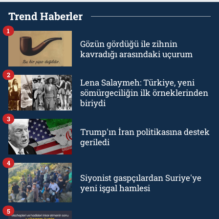
Trend Haberler
1
Gözün gördüğü ile zihnin
kavradığı arasındaki uçurum
2
Lena Salaymeh: Türkiye, yeni
sömürgeciliğin ilk örneklerinden
biriydi
3
Trump'ın İran politikasına destek
geriledi
4
Siyonist gaspçılardan Suriye'ye
yeni işgal hamlesi
5