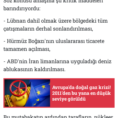
Söz konusu anlaşma şu kritik maddeleri
barındırıyordu:
- Lübnan dahil olmak üzere bölgedeki tüm
çatışmaların derhal sonlandırılması,
- Hürmüz Boğazı'nın uluslararası ticarete
tamamen açılması,
- ABD'nin İran limanlarına uyguladığı deniz
ablukasının kaldırılması.
Avrupa'da doğal gaz krizi!
2011'den bu yana en düşük
seviye görüldü
Bu mutabakatın ardından tarafların, nükleer