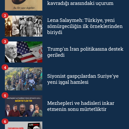
kavradığı arasındaki uçurum
2
Lena Salaymeh: Türkiye, yeni
sömürgeciliğin ilk örneklerinden
biriydi
3
Trump'ın İran politikasına destek
geriledi
4
Siyonist gaspçılardan Suriye'ye
yeni işgal hamlesi
5
Mezhepleri ve hadisleri inkar
etmenin sonu mürtetliktir
6