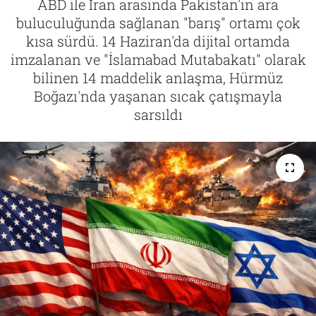
ABD ile İran arasında Pakistan'ın ara
buluculuğunda sağlanan "barış" ortamı çok
Tarih
İletişim
kısa sürdü. 14 Haziran'da dijital ortamda
imzalanan ve "İslamabad Mutabakatı" olarak
Künye
bilinen 14 maddelik anlaşma, Hürmüz
Boğazı'nda yaşanan sıcak çatışmayla
sarsıldı