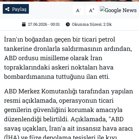
Paylaş
-
+
A
A
27.06.2026 - 00:01
Okunma Süresi: 2 Dk
İran'ın boğazdan geçen bir ticari petrol
tankerine dronlarla saldırmasının ardından,
ABD ordusu misilleme olarak İran
topraklarındaki askeri noktaları hava
bombardımanına tuttuğunu ilan etti.
ABD Merkez Komutanlığı tarafından yapılan
resmi açıklamada, operasyonun ticari
gemilerin güvenliğini korumak amacıyla
düzenlendiği belirtildi. Açıklamada,
"ABD
savaş uçakları, İran'a ait insansız hava aracı
(İHA) ve füze depolama tesisleri ile kıyı