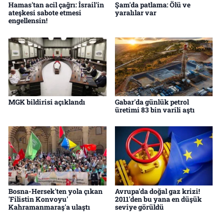
Hamas'tan acil çağrı: İsrail'in
Şam'da patlama: Ölü ve
ateşkesi sabote etmesi
yaralılar var
engellensin!
MGK bildirisi açıklandı
Gabar'da günlük petrol
üretimi 83 bin varili aştı
Bosna-Hersek'ten yola çıkan
Avrupa'da doğal gaz krizi!
'Filistin Konvoyu'
2011'den bu yana en düşük
Kahramanmaraş'a ulaştı
seviye görüldü