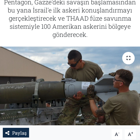
Pentagon, Gazze'deki savaşın başlamasından
bu yana İsrail'e ilk askeri konuşlandırmayı
Tarih
İletişim
gerçekleştirecek ve THAAD füze savunma
sistemiyle 100 Amerikan askerini bölgeye
Künye
gönderecek.
Paylaş
-
+
A
A