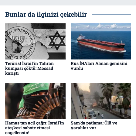
Bunlar da ilginizi çekebilir
Terörist İsrail'in Tahran
Rus İHA’ları Alman gemisini
kumpası çöktü: Mossad
vurdu
karıştı
Hamas'tan acil çağrı: İsrail'in
Şam'da patlama: Ölü ve
ateşkesi sabote etmesi
yaralılar var
engellensin!