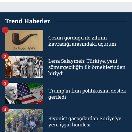
Trend Haberler
1
Gözün gördüğü ile zihnin
kavradığı arasındaki uçurum
2
Lena Salaymeh: Türkiye, yeni
sömürgeciliğin ilk örneklerinden
biriydi
3
Trump'ın İran politikasına destek
geriledi
4
Siyonist gaspçılardan Suriye'ye
yeni işgal hamlesi