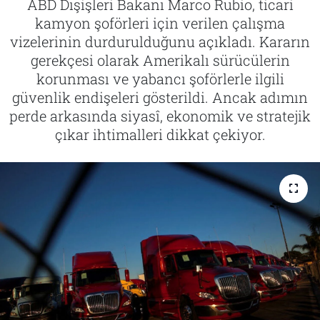
ABD Dışişleri Bakanı Marco Rubio, ticari
kamyon şoförleri için verilen çalışma
Tarih
İletişim
vizelerinin durdurulduğunu açıkladı. Kararın
gerekçesi olarak Amerikalı sürücülerin
Künye
korunması ve yabancı şoförlerle ilgili
güvenlik endişeleri gösterildi. Ancak adımın
perde arkasında siyasî, ekonomik ve stratejik
çıkar ihtimalleri dikkat çekiyor.