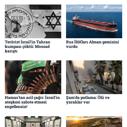
Terörist İsrail'in Tahran
Rus İHA’ları Alman gemisini
kumpası çöktü: Mossad
vurdu
karıştı
Hamas'tan acil çağrı: İsrail'in
Şam'da patlama: Ölü ve
ateşkesi sabote etmesi
yaralılar var
engellensin!